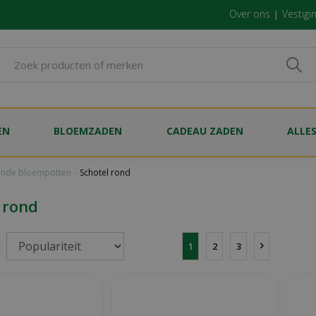
Over ons
Vestigi
EN
BLOEMZADEN
CADEAU ZADEN
ALLE
nde bloempotten
Schotel rond
 rond
1
2
3