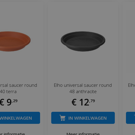
ersal saucer round
Elho universal saucer round
Elh
40 terra
48 anthracite
€
9
€
12
,
29
,
79
 WINKELWAGEN
IN WINKELWAGEN
r informatie
Meer informatie