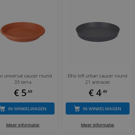
ho universal saucer round
Elho loft urban saucer round
35 terra
21 antraciet
€
5
€
4
,
69
,
49
IN WINKELWAGEN
IN WINKELWAGEN
Meer informatie
Meer informatie