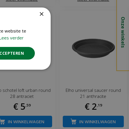
×
Onze winkels
ze website te
Lees verder
ACCEPTEREN
o schotel loft urban round
Elho universal saucer round
28 antraciet
21 anthracite
€
5
€
2
,
59
,
19
IN WINKELWAGEN
IN WINKELWAGEN