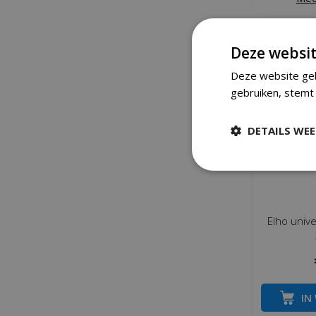
Deze websit
Deze website geb
gebruiken, stemt 
DETAILS WE
Elho univ
IN