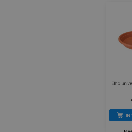
Elho univ
IN
Mee