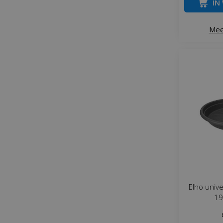
IN
Mee
Elho univ
19