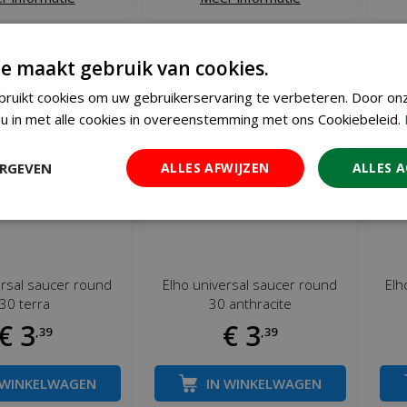
e maakt gebruik van cookies.
ruikt cookies om uw gebruikerservaring te verbeteren. Door on
u in met alle cookies in overeenstemming met ons Cookiebeleid.
ERGEVEN
ALLES AFWIJZEN
ALLES 
ersal saucer round
Elho universal saucer round
Elh
30 terra
30 anthracite
€
3
€
3
,
39
,
39
 WINKELWAGEN
IN WINKELWAGEN