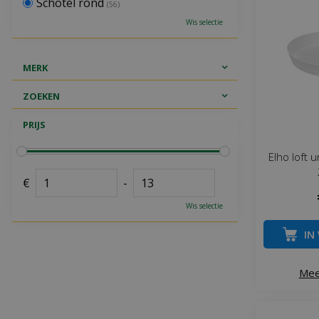
Schotel rond
(56)
Wis selectie
MERK
ZOEKEN
PRIJS
Elho loft 
€
-
Wis selectie
IN
Mee