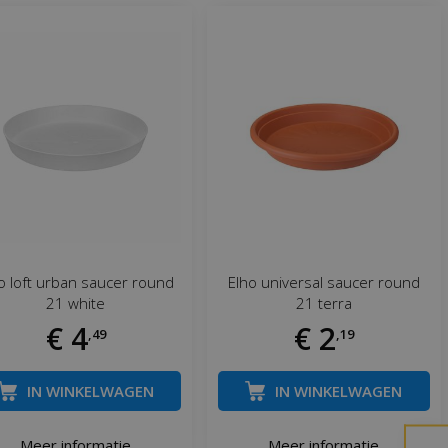
o loft urban saucer round
Elho universal saucer round
21 white
21 terra
€
4
€
2
,
49
,
19
IN WINKELWAGEN
IN WINKELWAGEN
Meer informatie
Meer informatie