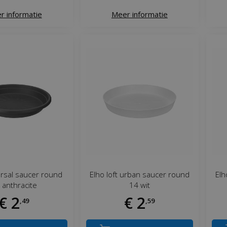
r informatie
Meer informatie
ersal saucer round
Elho loft urban saucer round
Elh
 anthracite
14 wit
€
2
€
2
,
49
,
59