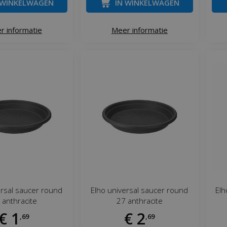
 WINKELWAGEN
IN WINKELWAGEN
r informatie
Meer informatie
ersal saucer round
Elho universal saucer round
Elh
 anthracite
27 anthracite
€
1
€
2
,
69
,
69