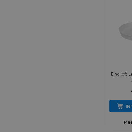
Elho loft 
IN
Mee