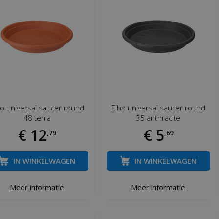
ho universal saucer round
Elho universal saucer round
48 terra
35 anthracite
€
12
€
5
,
79
,
69
IN WINKELWAGEN
IN WINKELWAGEN
Meer informatie
Meer informatie