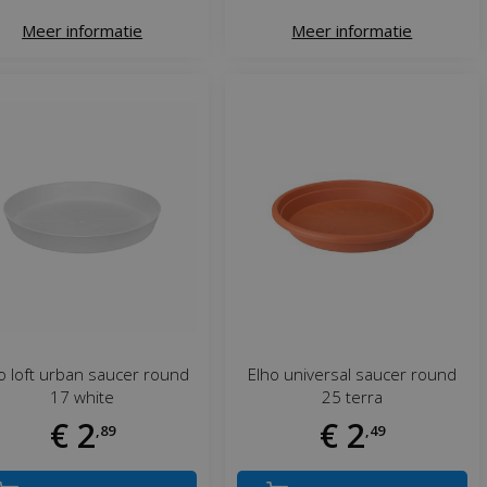
Meer informatie
Meer informatie
o loft urban saucer round
Elho universal saucer round
17 white
25 terra
€
2
€
2
,
89
,
49