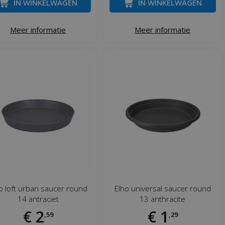
IN WINKELWAGEN
IN WINKELWAGEN
Meer informatie
Meer informatie
o loft urban saucer round
Elho universal saucer round
14 antraciet
13 anthracite
€
2
€
1
,
59
,
29