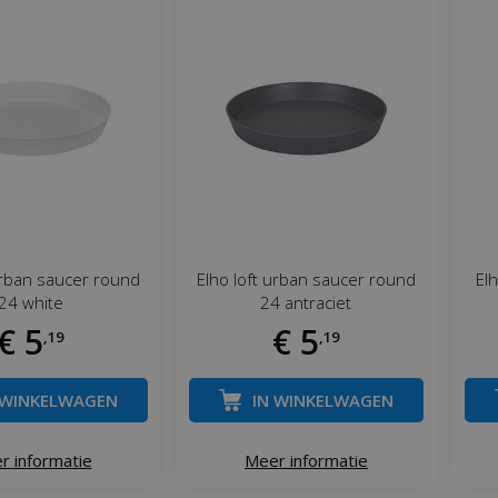
urban saucer round
Elho loft urban saucer round
El
24 white
24 antraciet
€
5
€
5
,
19
,
19
 WINKELWAGEN
IN WINKELWAGEN
r informatie
Meer informatie