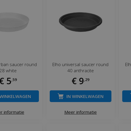
urban saucer round
Elho universal saucer round
El
28 white
40 anthracite
€
5
€
9
,
59
,
29
 WINKELWAGEN
IN WINKELWAGEN
r informatie
Meer informatie