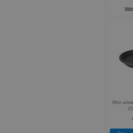
Mee
Elho univ
25