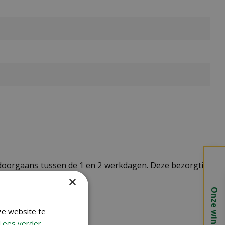
t doorgaans tussen de 1 en 2 werkdagen. Deze bezorgtijd
×
Onze winkels
ze website te
Lees verder