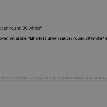
aucer round 30 white"
over het artikel
"Elho loft urban saucer round 30 white"
e
service of levering van uw bestelling. U kunt bijvoorbeeld in gaan op de kwaliteit 