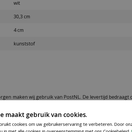
wit
30,3 cm
4 cm
kunststof
ezorgen maken wij gebruik van PostNL. De levertijd bedraag
e maakt gebruik van cookies.
ruikt cookies om uw gebruikerservaring te verbeteren. Door on
u in met alle cookies in overeenstemming met ons Cookiebeleid.