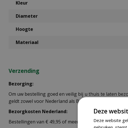
Kleur
Diameter
Hoogte
Materiaal
Verzending
Bezorging:
Om uw bestelling goed en veilig bij u thuis te laten b
geldt zowel voor Nederland als België.
Deze websit
Bezorgkosten Nederland:
Deze website geb
Bestellingen van € 49,95 of meer verzenden wij gratis.
gebruiken, stemt 