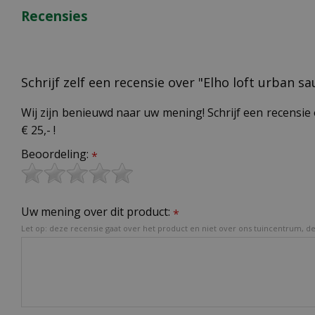
Recensies
Schrijf zelf een recensie over "Elho loft urban s
Wij zijn benieuwd naar uw mening! Schrijf een recensie 
€ 25,- !
Beoordeling:
*
Uw mening over dit product:
*
Let op: deze recensie gaat over het product en niet over ons tuincentrum, de 