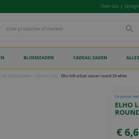
Over ons
Vestigi
EN
BLOEMZADEN
CADEAU ZADEN
ALLE
nde bloempotten
Schotel rond
Elho loft urban saucer round 30 white
Dit product heef
ELHO 
ROUND
€
6
,
6