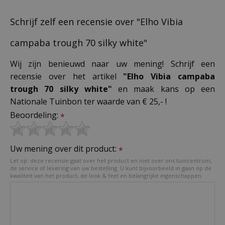
Schrijf zelf een recensie over "Elho Vibia
campaba trough 70 silky white"
Wij zijn benieuwd naar uw mening! Schrijf een
recensie over het artikel
"Elho Vibia campaba
trough 70 silky white"
en maak kans op een
Nationale Tuinbon ter waarde van € 25,- !
Beoordeling:
*
Uw mening over dit product:
*
Let op: deze recensie gaat over het product en niet over ons tuincentrum,
de service of levering van uw bestelling. U kunt bijvoorbeeld in gaan op de
kwaliteit van het product, de look & feel en belangrijke eigenschappen.