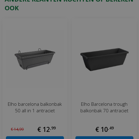
OOK
Elho barcelona balkonbak
Elho Barcelona trough
50 all in 1 antraciet
balkonbak 70 antraciet
€
12
,
99
€
10
,
49
€
14
,
99