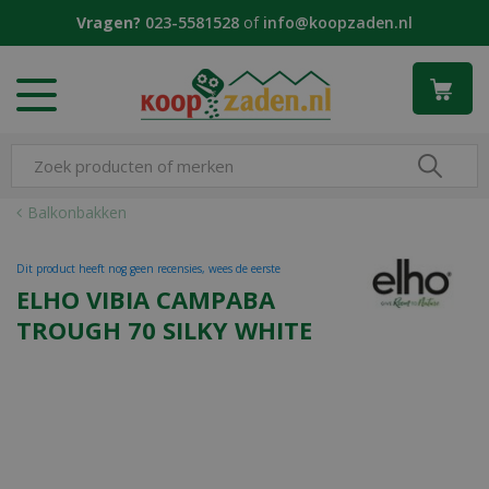
G
Vragen?
023-5581528
of
info@koopzaden.nl
a
n
a
a
r
c
o
n
Balkonbakken
t
e
Dit product heeft nog geen recensies, wees de eerste
n
ELHO VIBIA CAMPABA
t
TROUGH 70 SILKY WHITE