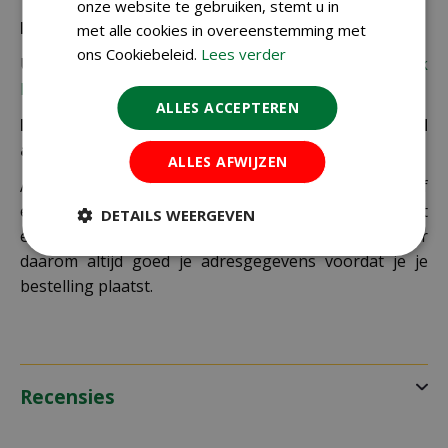
onze website te gebruiken, stemt u in
Bezorgkosten overige landen:
met alle cookies in overeenstemming met
ons Cookiebeleid.
Lees verder
Uiteraard verzenden wij ook buiten Nederland,
bekijk
hier de verzendkosten.
ALLES ACCEPTEREN
Let op: extra kosten bij niet ophalen of verkeerd
adres
ALLES AFWIJZEN
Als je je pakket niet ophaalt bij een PostNL-punt of
een verkeerd afleveradres invult, zijn wij genoodzaakt
DETAILS WEERGEVEN
extra kosten in rekening te brengen. Controleer
daarom altijd goed je adresgegevens voordat je je
bestelling plaatst.
Recensies