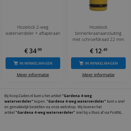
Hozelock 2-weg
Hozelock
waterverdeler + aftapkraan
binnenkraanaansluiting
met schroefdraad 22 mm
€
34
,
99
€
12
,
49
IN WINKELWAGEN
IN WINKELWAGEN
Meer informatie
Meer informatie
Bij KoopZaden.nl kunt u het artikel
"Gardena 4-weg
waterverdeler"
kopen.
"Gardena 4-weg waterverdeler"
kunt u snel
en gemakkelijk bestellen via onze webshop. Wij leveren het
artikel
"Gardena 4-weg waterverdeler"
snel bij u thuis af via PostNL.