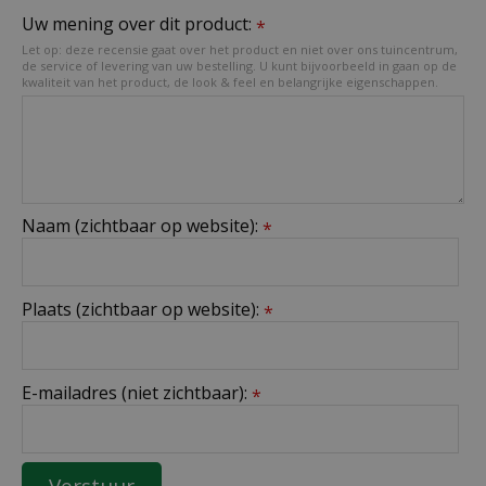
Uw mening over dit product:
*
Let op: deze recensie gaat over het product en niet over ons tuincentrum,
de service of levering van uw bestelling. U kunt bijvoorbeeld in gaan op de
kwaliteit van het product, de look & feel en belangrijke eigenschappen.
Naam (zichtbaar op website):
*
Plaats (zichtbaar op website):
*
E-mailadres (niet zichtbaar):
*