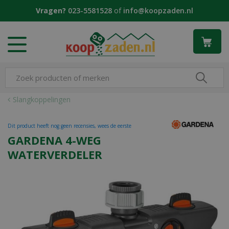
G
Vragen?
023-5581528
of
info@koopzaden.nl
a
n
a
a
r
c
o
n
Slangkoppelingen
t
e
Dit product heeft nog geen recensies, wees de eerste
n
GARDENA 4-WEG
t
WATERVERDELER