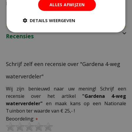
bestelling plaatst.
ALLES AFWIJZEN
DETAILS WEERGEVEN
Recensies
Schrijf zelf een recensie over "Gardena 4-weg
waterverdeler"
Wij zijn benieuwd naar uw mening! Schrijf een
recensie over het artikel
"Gardena 4-weg
waterverdeler"
en maak kans op een Nationale
Tuinbon ter waarde van € 25,- !
Beoordeling:
*