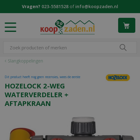
G
Vragen?
023-5581528
of
info@koopzaden.nl
a
n
a
a
r
c
o
n
Slangkoppelingen
t
e
Dit product heeft nog geen recensies, wees de eerste
n
HOZELOCK 2-WEG
t
WATERVERDELER +
AFTAPKRAAN