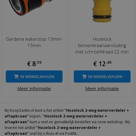
Gardena waterstop 13mm-
Hozelock
15mm
binnenkraanaansluiting
met schroefdraad 22 mm
€
8
,
59
€
12
,
49
IN WINKELWAGEN
IN WINKELWAGEN
Meer informatie
Meer informatie
Bij KoopZaden.nl kunt u het artikel
"Hozelock 2-weg waterverdeler +
aftapkraan"
kopen.
"Hozelock 2-weg waterverdeler +
aftapkraan"
kunt u snel en gemakkelijk bestellen via onze webshop. Wij
leveren het artikel
"Hozelock 2-weg waterverdeler +
aftapkraan"
snel bij u thuis af via PostNL.