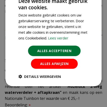
Deze website maakt gebruik
daarom altijd goed je adresgegevens voordat je je
van cookies.
bestelling plaatst.
Deze website gebruikt cookies om uw
gebruikerservaring te verbeteren. Door
onze website te gebruiken, stemt u in
met alle cookies in overeenstemming met
Recensies
ons Cookiebeleid.
Lees verder
ALLES ACCEPTEREN
Schrijf zelf een recensie over "Hozelock 2-weg
ALLES AFWIJZEN
waterverdeler + aftapkraan"
DETAILS WEERGEVEN
Wij zijn benieuwd naar uw mening! Schrijf een
recensie over het artikel
"Hozelock 2-weg
waterverdeler + aftapkraan"
en maak kans op een
Nationale Tuinbon ter waarde van € 25,- !
Beoordeling:
*