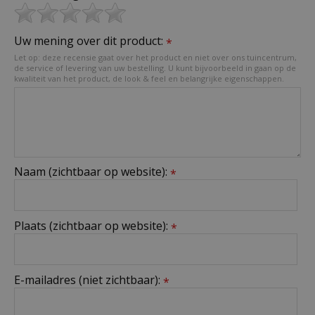
Uw mening over dit product:
*
Let op: deze recensie gaat over het product en niet over ons tuincentrum,
de service of levering van uw bestelling. U kunt bijvoorbeeld in gaan op de
kwaliteit van het product, de look & feel en belangrijke eigenschappen.
Naam (zichtbaar op website):
*
Plaats (zichtbaar op website):
*
E-mailadres (niet zichtbaar):
*