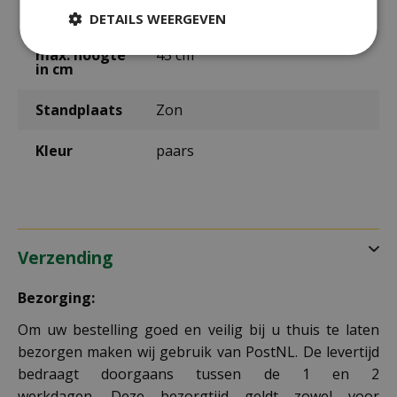
uur
DETAILS WEERGEVEN
max. hoogte
45 cm
in cm
Standplaats
Zon
Kleur
paars
Verzending
Bezorging:
Om uw bestelling goed en veilig bij u thuis te laten
bezorgen maken wij gebruik van PostNL. De levertijd
bedraagt doorgaans tussen de 1 en 2
werkdagen. Deze bezorgtijd geldt zowel voor