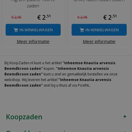
zaden
€
2
,
51
€
2
,
51
€
2
,
95
€
2
,
95
IN WINKELWAGEN
IN WINKELWAGEN
Meer informatie
Meer informatie
Bij KoopZaden.nl kunt u het artikel
"Inheemse Knautia arvensis
Beemdkroon zaden"
kopen.
"Inheemse Knautia arvensis
Beemdkroon zaden"
kunt u snel en gemakkelijk bestellen via onze
webshop. Wij leveren het artikel
"Inheemse Knautia arvensis
Beemdkroon zaden"
snel bij u thuis af via PostNL.
Koopzaden