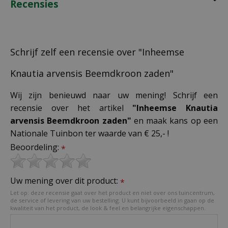
Recensies
Schrijf zelf een recensie over "Inheemse
Knautia arvensis Beemdkroon zaden"
Wij zijn benieuwd naar uw mening! Schrijf een
recensie over het artikel
"Inheemse Knautia
arvensis Beemdkroon zaden"
en maak kans op een
Nationale Tuinbon ter waarde van € 25,- !
Beoordeling:
*
Uw mening over dit product:
*
Let op: deze recensie gaat over het product en niet over ons tuincentrum,
de service of levering van uw bestelling. U kunt bijvoorbeeld in gaan op de
kwaliteit van het product, de look & feel en belangrijke eigenschappen.