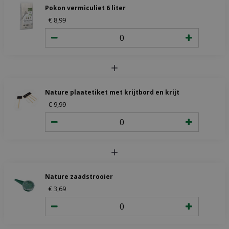
Pokon vermiculiet 6 liter
€
8
,
99
Nature plaatetiket met krijtbord en krijt
€
9
,
99
Nature zaadstrooier
€
3
,
69