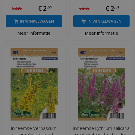
€
2
,
51
€
2
,
51
€
2
,
95
€
2
,
95
IN WINKELWAGEN
IN WINKELWAGEN
Meer informatie
Meer informatie
Inheemse Verbascum
Inheemse Lythrum salicaria
nigrum Zwarte Toorts
Grote Kattenstaart zaden