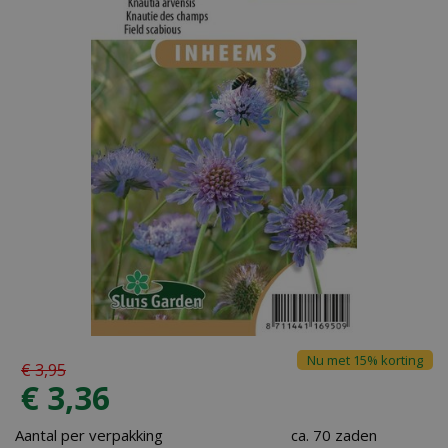
Nu met 15% korting
€
3
,
95
€
3
,
36
Aantal per verpakking
ca. 70 zaden