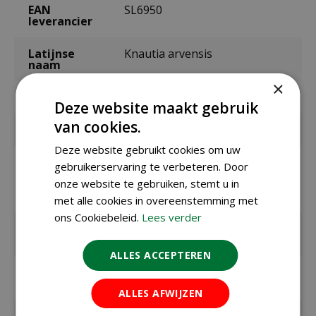
EAN
SL6950
leverancier
Latijnse
Knautia arvensis
naam
×
Merk
Sluis Garden
Deze website maakt gebruik
van cookies.
Inhoud
0,4 gram
Deze website gebruikt cookies om uw
Zaaien /
gebruikerservaring te verbeteren. Door
planten
onze website te gebruiken, stemt u in
buiten
maart t/m mei, juli t/m september
met alle cookies in overeenstemming met
ons Cookiebeleid.
Lees verder
Bloeitijd /
juni t/m augustus
oogsttijd
ALLES ACCEPTEREN
Kiemduur in
ca. 20 dagen
dagen
ALLES AFWIJZEN
Zaaitemperat
ca. 15-20ºC