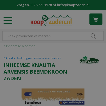
G
Vragen?
023-5581528
of
info@koopzaden.nl
a
n
a
a
r
c
o
n
Inheemse bloemen
t
e
Dit product heeft nog geen recensies, wees de eerste
n
INHEEMSE KNAUTIA
t
ARVENSIS BEEMDKROON
ZADEN