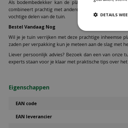
Als bodembedekker kan de plant zich flink uitbreide
combineert prachtig met andere halfschaduw minnende p
DETAILS WE
vochtige delen van de tuin.
Bestel Vandaag Nog
Wil je je tuin verrijken met deze prachtige inheemse p
zaden per verpakking kun je meteen aan de slag met het c
Liever persoonlijk advies? Bezoek dan een van onze t
experts staan voor je klaar met praktische tips over het
Eigenschappen
EAN code
EAN leverancier