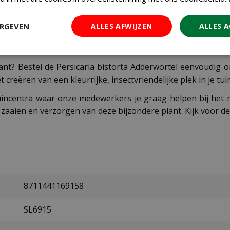
n, dus houd hem in toom door regelmatig te controleren 
lanten zoals varens, Hosta's of Heuchera's, en vormt zo e
ERGEVEN
ALLES AFWIJZEN
ALLES 
lant? Bestel de Persicaria bistorta Adderwortel eenvoudig
reëren van een kleurrijke, insectvriendelijke plek in je tuin
uincentra waar onze medewerkers je graag helpen bij het m
 zaaien en verzorgen van deze bijzondere plant. Kijk voor de
8711441169158
SL6915