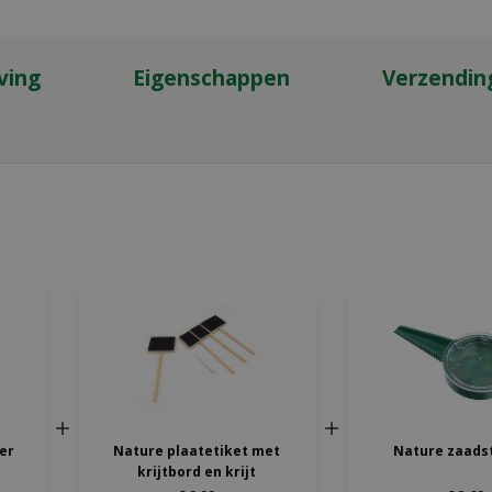
ving
Eigenschappen
Verzendin
ter
Nature plaatetiket met
Nature zaads
krijtbord en krijt