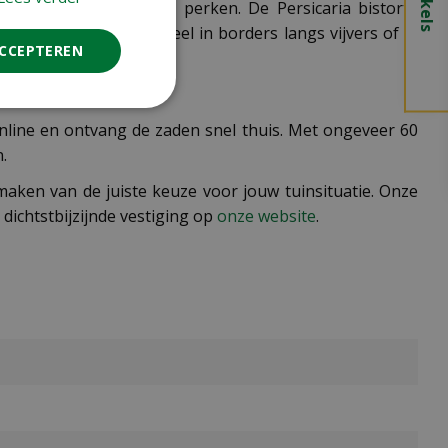
en indien nodig in te perken. De Persicaria bistorta
en aantrekkelijk geheel in borders langs vijvers of in
ACCEPTEREN
 online en ontvang de zaden snel thuis. Met ongeveer 60
.
aken van de juiste keuze voor jouw tuinsituatie. Onze
 dichtstbijzijnde vestiging op
onze website
.