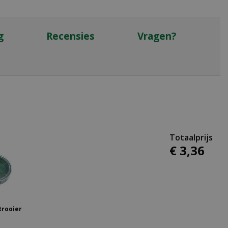
g
Recensies
Vragen?
€
3
,
36
trooier