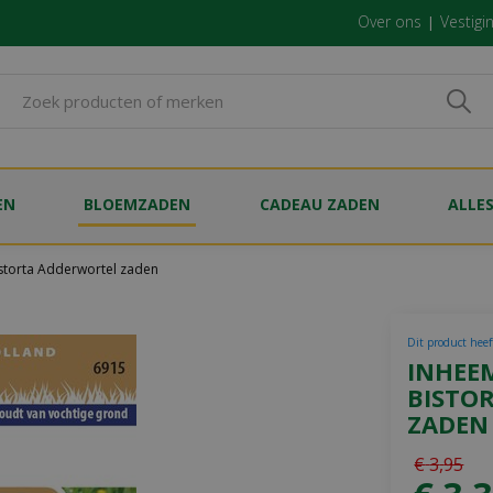
Over ons
Vestigi
EN
BLOEMZADEN
CADEAU ZADEN
ALLE
istorta Adderwortel zaden
Dit product heef
INHEEM
BISTO
ZADEN
€
3
,
95