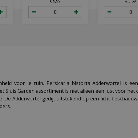
€
9
,
99
€
3
,
69
nheid voor je tuin. Persicaria bistorta Adderwortel is e
 het Sluis Garden assortiment is niet alleen een lust voor h
e. De Adderwortel gedijt uitstekend op een licht beschaduwd
ders.