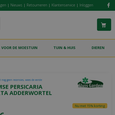
ngen
Nieuws
Retourneren
Klantenservice
Inloggen
S VOOR DE MOESTUIN
TUIN & HUIS
DIEREN
t nog geen recensies, wees de eerste
SE PERSICARIA
RTA ADDERWORTEL
Nu met 15% korting