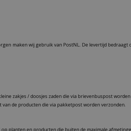
ezorgen maken wij gebruik van PostNL. De levertijd bedraag
 kleine zakjes / doosjes zaden die via brievenbuspost worde
st van de producten die via pakketpost worden verzonden.
op planten en producten die buiten de maximale afmetingen