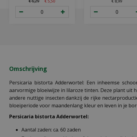
€
6
,
29
€
5
,
50
€
8
,
99
Omschrijving
Persicaria bistorta Adderwortel: Een inheemse schoo
aarvormige bloeiwijze in lilaroze tinten. Deze plant uit
andere nuttige insecten dankzij de rijke nectarproducti
bloeiperiode voor maandenlang kleur en leven in je bor
Persicaria bistorta Adderwortel:
Aantal zaden: ca. 60 zaden