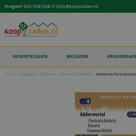
Ga
Vragen?
023-5581528
of
info@koopzaden.nl
naar
content
GROENTEZADEN
BIOZADEN
KRUIDENZAD
Home
Producten
Bloemen
Inheemse bloemen
Inheemse Persicaria b