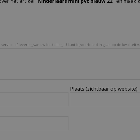
over het artikel
"Kinderlaars mini pvc blauw 22"
en maak ka
service of levering van uw bestelling. U kunt bijvoorbeeld in gaan op de kwaliteit 
Plaats (zichtbaar op website):