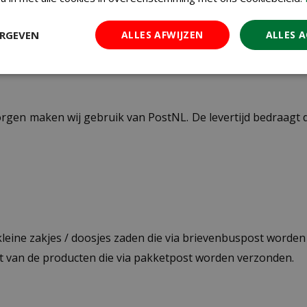
ERGEVEN
ALLES AFWIJZEN
ALLES 
ezorgen maken wij gebruik van PostNL. De levertijd bedraag
 kleine zakjes / doosjes zaden die via brievenbuspost worde
st van de producten die via pakketpost worden verzonden.