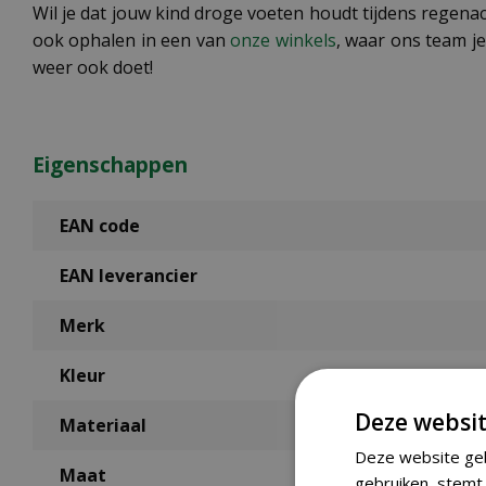
Wil je dat jouw kind droge voeten houdt tijdens regenac
ook ophalen in een van
onze winkels
, waar ons team je
weer ook doet!
Eigenschappen
EAN code
EAN leverancier
Merk
Kleur
Deze websit
Materiaal
Deze website geb
Maat
gebruiken, stemt 