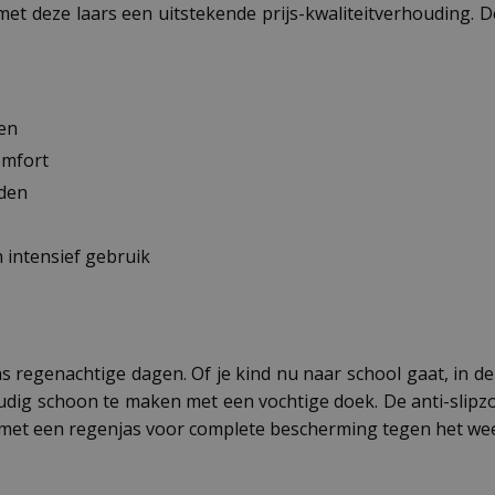
met deze laars een uitstekende prijs-kwaliteitverhouding. 
ven
omfort
nden
 intensief gebruik
s regenachtige dagen. Of je kind nu naar school gaat, in de t
ig schoon te maken met een vochtige doek. De anti-slipzool
 met een regenjas voor complete bescherming tegen het wee