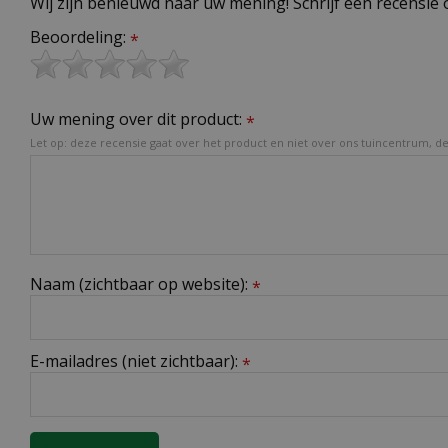
Wij zijn benieuwd naar uw mening! Schrijf een recensie 
Beoordeling:
*
Uw mening over dit product:
*
Let op: deze recensie gaat over het product en niet over ons tuincentrum, de 
Naam (zichtbaar op website):
*
E-mailadres (niet zichtbaar):
*