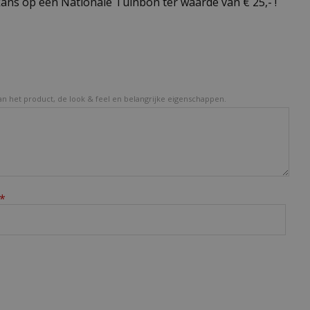
ns op een Nationale Tuinbon ter waarde van € 25,- !
van het product, de look & feel en belangrijke eigenschappen.
*