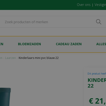
Over ons
Vestigi
EN
BLOEMZADEN
CADEAU ZADEN
ALLE
en
Laarzen
Kinderlaars mini pvc blauw 22
Dit product heef
KINDE
22
€
21
,