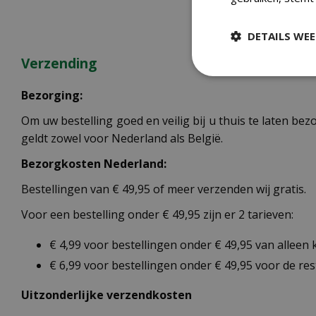
DETAILS WE
Verzending
Bezorging:
Om uw bestelling goed en veilig bij u thuis te laten b
geldt zowel voor Nederland als België.
Bezorgkosten Nederland:
Bestellingen van € 49,95 of meer verzenden wij gratis.
Voor een bestelling onder € 49,95 zijn er 2 tarieven:
€ 4,99 voor bestellingen onder € 49,95 van alleen
€ 6,99 voor bestellingen onder € 49,95 voor de re
Uitzonderlijke verzendkosten