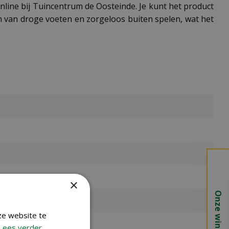
online bij Tuincentrum de Oosteinde. Je kunt het product
en van droge voeten en zorgeloos buiten spelen, wat het
×
Onze winkels
ze website te
Lees verder