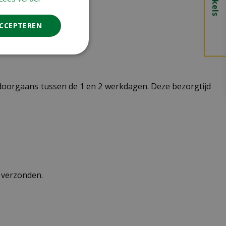
ACCEPTEREN
t doorgaans tussen de 1 en 2 werkdagen. Deze bezorgtijd
n verzonden.