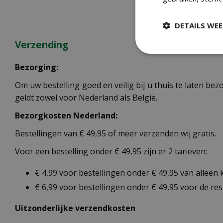
DETAILS WE
Verzending
Bezorging:
Om uw bestelling goed en veilig bij u thuis te laten b
geldt zowel voor Nederland als België.
Bezorgkosten Nederland:
Bestellingen van € 49,95 of meer verzenden wij gratis.
Voor een bestelling onder € 49,95 zijn er 2 tarieven:
€ 4,99 voor bestellingen onder € 49,95 van alleen
€ 6,99 voor bestellingen onder € 49,95 voor de re
Uitzonderlijke verzendkosten