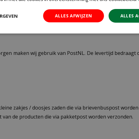
ERGEVEN
ALLES AFWIJZEN
ALLES 
ezorgen maken wij gebruik van PostNL. De levertijd bedraag
 kleine zakjes / doosjes zaden die via brievenbuspost worde
st van de producten die via pakketpost worden verzonden.