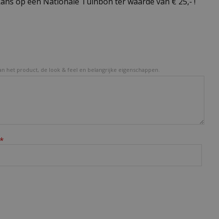
ns op een Nationale Tuinbon ter waarde van € 25,- !
van het product, de look & feel en belangrijke eigenschappen.
*