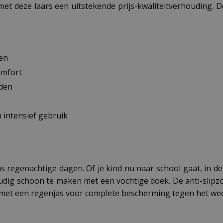
met deze laars een uitstekende prijs-kwaliteitverhouding. 
ven
omfort
nden
 intensief gebruik
s regenachtige dagen. Of je kind nu naar school gaat, in de t
ig schoon te maken met een vochtige doek. De anti-slipzool
 met een regenjas voor complete bescherming tegen het wee