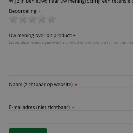
Wij zijn benieuwd naar uw mening! Schrijf een recensie 
Beoordeling:
*
Uw mening over dit product:
*
Let op: deze recensie gaat over het product en niet over ons tuincentrum, de 
Naam (zichtbaar op website):
*
E-mailadres (niet zichtbaar):
*