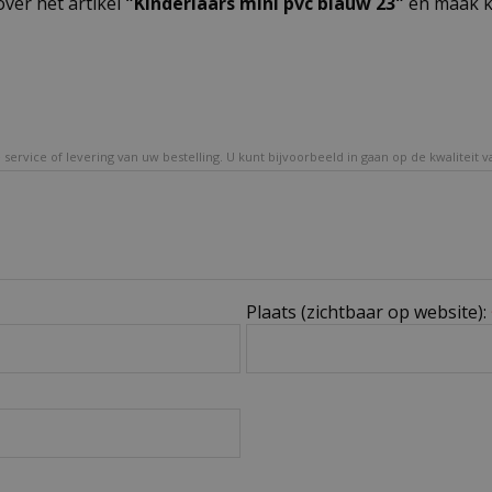
over het artikel
"Kinderlaars mini pvc blauw 23"
en maak ka
service of levering van uw bestelling. U kunt bijvoorbeeld in gaan op de kwaliteit 
Plaats (zichtbaar op website):