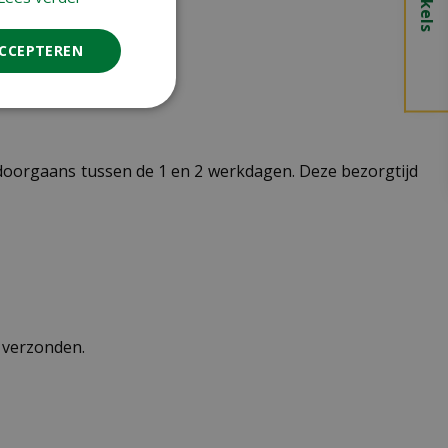
ACCEPTEREN
t doorgaans tussen de 1 en 2 werkdagen. Deze bezorgtijd
n verzonden.