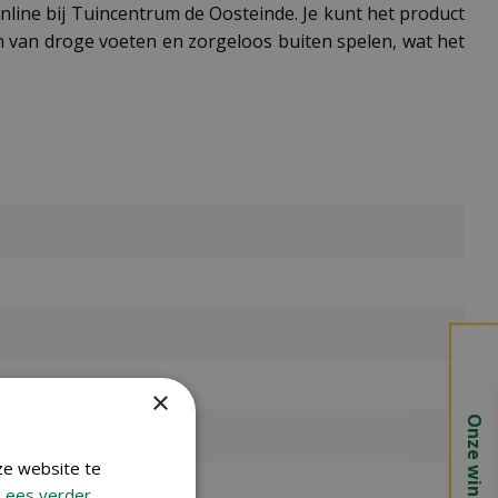
online bij Tuincentrum de Oosteinde. Je kunt het product
en van droge voeten en zorgeloos buiten spelen, wat het
×
Onze winkels
ze website te
Lees verder