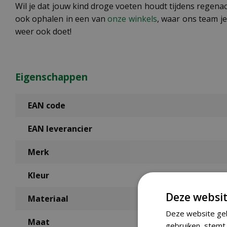
Wil je dat jouw kind droge voeten houdt tijdens regenac
ook ophalen in een van
onze winkels
, waar ons team je
weer ook doet!
Eigenschappen
EAN code
EAN leverancier
Merk
Kleur
Deze websit
Materiaal
Deze website geb
Maat
gebruiken, stemt 