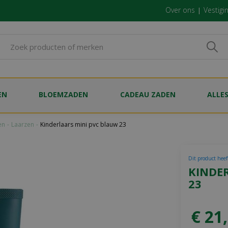
Over ons
Vestigi
EN
BLOEMZADEN
CADEAU ZADEN
ALLE
en
Laarzen
Kinderlaars mini pvc blauw 23
Dit product heef
KINDE
23
€
21
,