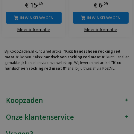
€
15
,
49
€
6
,
29
IN WINKELWAGEN
IN WINKELWAGEN
Meer informatie
Meer informatie
Bij KoopZaden.nl kunt u het artikel
"Kixx handschoen rocking red
maat 8"
kopen.
"Kixx handschoen rocking red maat 8"
kunt u snel en
gemakkelijk bestellen via onze webshop. Wij leveren het artikel
"Kixx
handschoen rocking red maat 8"
snel bij u thuis af via PostNL.
Koopzaden
Onze klantenservice
Vragen?