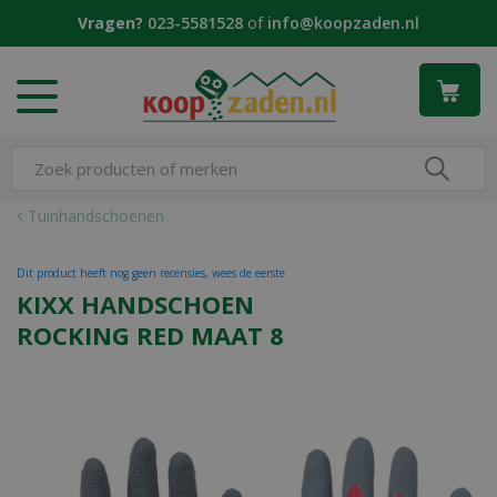
G
Vragen?
023-5581528
of
info@koopzaden.nl
a
n
a
a
r
c
o
n
Tuinhandschoenen
t
e
Dit product heeft nog geen recensies, wees de eerste
n
KIXX HANDSCHOEN
t
ROCKING RED MAAT 8