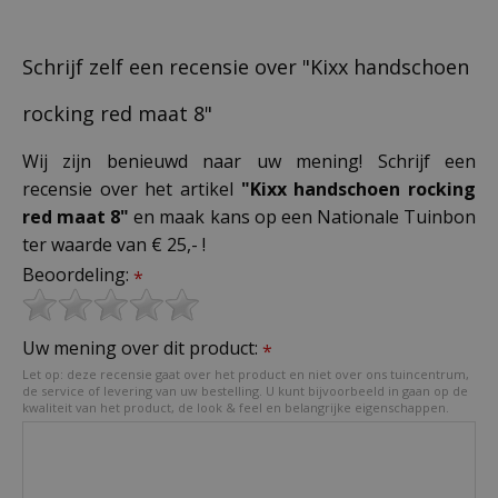
Schrijf zelf een recensie over "Kixx handschoen
rocking red maat 8"
Wij zijn benieuwd naar uw mening! Schrijf een
recensie over het artikel
"Kixx handschoen rocking
red maat 8"
en maak kans op een Nationale Tuinbon
ter waarde van € 25,- !
Beoordeling:
*
Uw mening over dit product:
*
Let op: deze recensie gaat over het product en niet over ons tuincentrum,
de service of levering van uw bestelling. U kunt bijvoorbeeld in gaan op de
kwaliteit van het product, de look & feel en belangrijke eigenschappen.