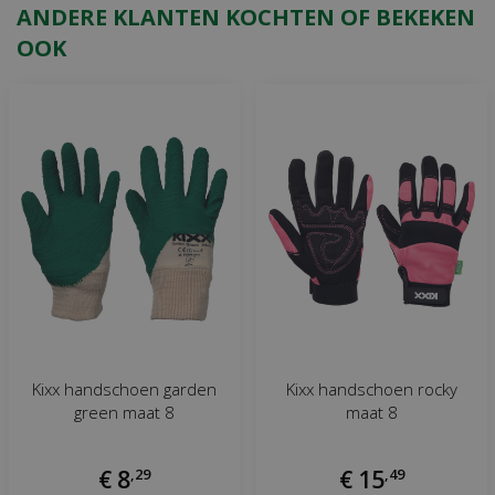
ANDERE KLANTEN KOCHTEN OF BEKEKEN
OOK
Kixx handschoen garden
Kixx handschoen rocky
green maat 8
maat 8
€
8
,
29
€
15
,
49