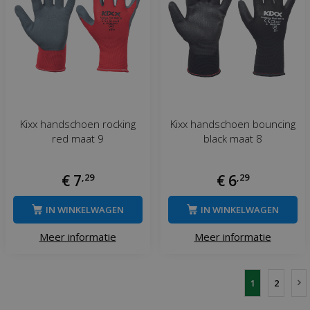
Kixx handschoen rocking
Kixx handschoen bouncing
red maat 9
black maat 8
€
7
,
29
€
6
,
29
IN WINKELWAGEN
IN WINKELWAGEN
Meer informatie
Meer informatie
1
2