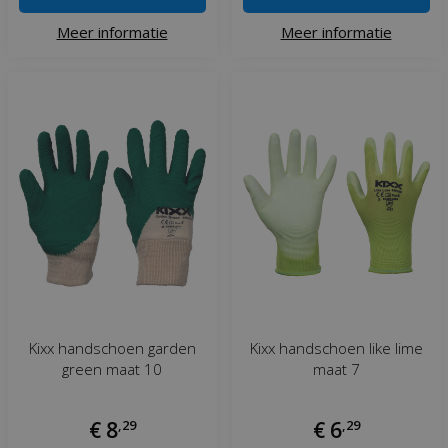
Meer informatie
Meer informatie
Kixx handschoen garden
Kixx handschoen like lime
green maat 10
maat 7
€
8
,
29
€
6
,
29