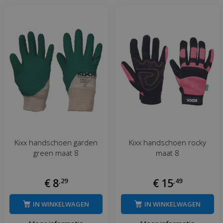
Kixx handschoen garden
Kixx handschoen rocky
green maat 8
maat 8
€
8
,
29
€
15
,
49
IN WINKELWAGEN
IN WINKELWAGEN