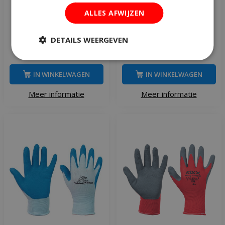
Kixx handschoen garden
Kixx handschoen pretty
ALLES AFWIJZEN
green maat 6
pink maat 8
DETAILS WEERGEVEN
€
8
,
29
€
6
,
29
IN WINKELWAGEN
IN WINKELWAGEN
Meer informatie
Meer informatie