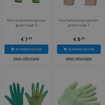
Kixx handschoen groovy
Kixx handschoen garden
green maat 9
green maat 7
€
7
,
29
€
8
,
29
IN WINKELWAGEN
IN WINKELWAGEN
Meer informatie
Meer informatie