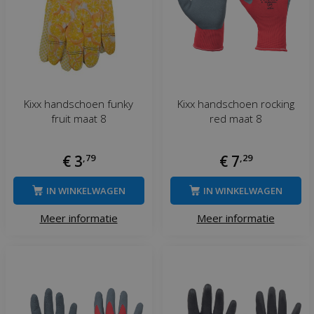
Kixx handschoen funky
Kixx handschoen rocking
fruit maat 8
red maat 8
€
3
,
79
€
7
,
29
IN WINKELWAGEN
IN WINKELWAGEN
Meer informatie
Meer informatie