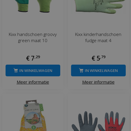
Kixx handschoen groovy
Kixx kinderhandschoen
green maat 10
fudge maat 4
€
7
,
29
€
5
,
79
IN WINKELWAGEN
IN WINKELWAGEN
Meer informatie
Meer informatie