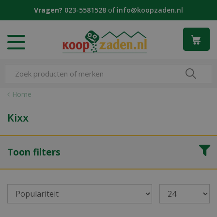
G
Vragen?
023-5581528
of
info@koopzaden.nl
a
n
a
a
r
c
o
n
Home
t
e
Kixx
n
t
Toon filters