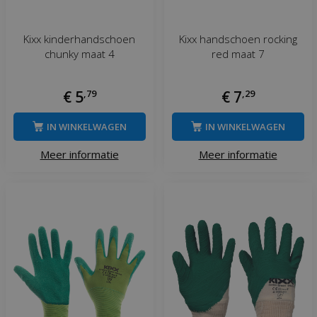
Kixx kinderhandschoen
Kixx handschoen rocking
chunky maat 4
red maat 7
€
5
,
79
€
7
,
29
IN WINKELWAGEN
IN WINKELWAGEN
Meer informatie
Meer informatie