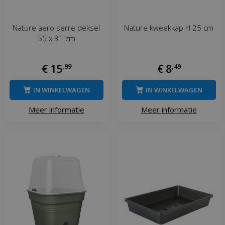
Nature aero serre deksel
Nature kweekkap H 25 cm
55 x 31 cm
€
15
,
99
€
8
,
49
IN WINKELWAGEN
IN WINKELWAGEN
Meer informatie
Meer informatie