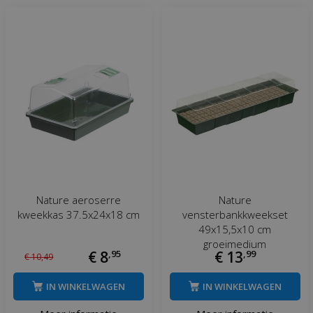
Nature aeroserre
Nature
kweekkas 37.5x24x18 cm
vensterbankkweekset
49x15,5x10 cm
groeimedium
€
8
,
95
€
13
,
99
€
10
,
49
IN WINKELWAGEN
IN WINKELWAGEN