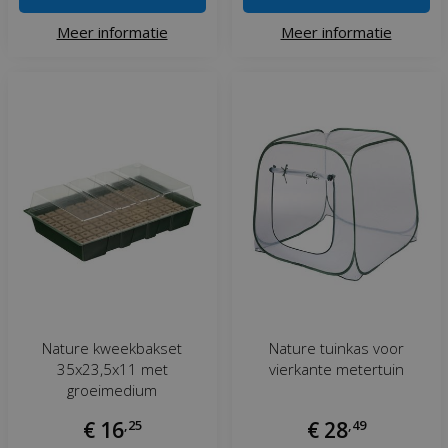
Meer informatie
Meer informatie
Nature kweekbakset
Nature tuinkas voor
35x23,5x11 met
vierkante metertuin
groeimedium
€
16
,
25
€
28
,
49