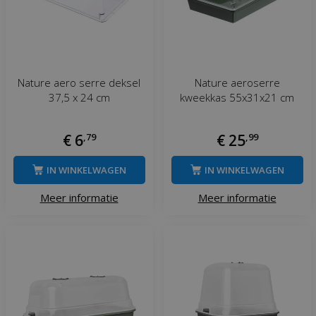
Nature aero serre deksel
Nature aeroserre
37,5 x 24 cm
kweekkas 55x31x21 cm
€
6
,
79
€
25
,
99
IN WINKELWAGEN
IN WINKELWAGEN
Meer informatie
Meer informatie