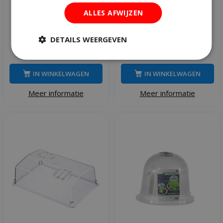
Nature kweekkap H 33,5
Nature tomatentuinkas
ALLES AFWIJZEN
cm
mini
DETAILS WEERGEVEN
€
15
,
99
€
36
,
95
IN WINKELWAGEN
IN WINKELWAGEN
Meer informatie
Meer informatie