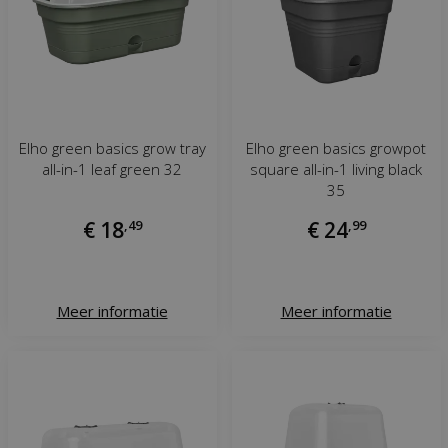
Elho green basics grow tray
Elho green basics growpot
all-in-1 leaf green 32
square all-in-1 living black
35
€
18
,
49
€
24
,
99
Meer informatie
Meer informatie