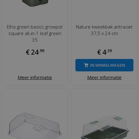
Elho green basics growpot
Nature kweekbak antraciet
square all-in-1 leaf green
37,5 x 24 cm
35
€
24
,
99
€
4
,
39
IN WINKELWAGEN
Meer informatie
Meer informatie