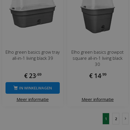
Elho green basics grow tray
Elho green basics growpot
all-in-1 living black 39
square all-in-1 living black
30
€
23
,
69
€
14
,
99
IN WINKELWAGEN
Meer informatie
Meer informatie
1
2