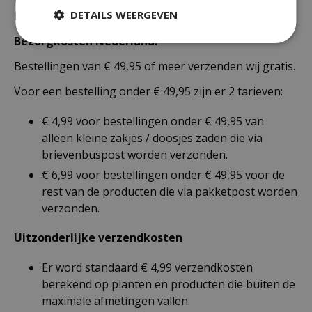
DETAILS WEERGEVEN
Nederland als België.
Bezorgkosten Nederland:
Bestellingen van € 49,95 of meer verzenden wij gratis.
Voor een bestelling onder € 49,95 zijn er 2 tarieven:
€ 4,99 voor bestellingen onder € 49,95 van
alleen kleine zakjes / doosjes zaden die via
brievenbuspost worden verzonden.
€ 6,99 voor bestellingen onder € 49,95 voor de
rest van de producten die via pakketpost worden
verzonden.
Uitzonderlijke verzendkosten
Er word standaard € 4,99 verzendkosten
berekend op planten en producten die buiten de
maximale afmetingen vallen.