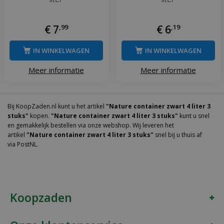
€
7
,
99
€
6
,
19
IN WINKELWAGEN
IN WINKELWAGEN
Meer informatie
Meer informatie
Bij KoopZaden.nl kunt u het artikel
"Nature container zwart 4 liter 3
stuks"
kopen.
"Nature container zwart 4 liter 3 stuks"
kunt u snel
en gemakkelijk bestellen via onze webshop. Wij leveren het
artikel
"Nature container zwart 4 liter 3 stuks"
snel bij u thuis af
via PostNL.
Koopzaden