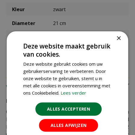
Kleur
zwart
Diameter
21 cm
×
Hoogte
17 cm
Deze website maakt gebruik
Materiaal
gerecycled polypropyleen
van cookies.
Deze website gebruikt cookies om uw
gebruikerservaring te verbeteren. Door
onze website te gebruiken, stemt u in
met alle cookies in overeenstemming met
Verzending
ons Cookiebeleid.
Lees verder
Bezorging:
ALLES ACCEPTEREN
Om uw bestelling goed en veilig bij u thuis te laten
bezorgen maken wij gebruik van PostNL. De levertijd
ALLES AFWIJZEN
bedraagt doorgaans tussen de 1 en 2
werkdagen. Deze bezorgtijd geldt zowel voor