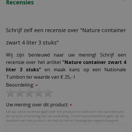
Recensies
Schrijf zelf een recensie over "Nature container
zwart 4 liter 3 stuks"
Wij zijn benieuwd naar uw mening! Schrijf een
recensie over het artikel
"Nature container zwart 4
liter 3 stuks"
en maak kans op een Nationale
Tuinbon ter waarde van € 25,- !
Beoordeling:
*
Uw mening over dit product:
*
Let op: deze recensie gaat over het product en niet over ons tuincentrum,
de service of levering van uw bestelling. U kunt bijvoorbeeld in gaan op de
kwaliteit van het product, de look & feel en belangrijke eigenschappen.