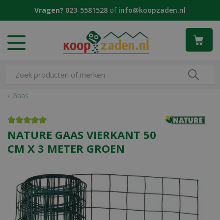
G
Vragen?
023-5581528
of
info@koopzaden.nl
a
n
a
a
r
c
o
n
Gaas
t
e
n
NATURE GAAS VIERKANT 50
t
CM X 3 METER GROEN