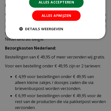
ALLES ACCEPTEREN
Bezorging:
Om uw bestelling goed en veilig bij u thuis te laten
ALLES AFWIJZEN
bezorgen maken wij gebruik van PostNL. De levertijd
bedraagt doorgaans tussen de 1 en 2
DETAILS WEERGEVEN
werkdagen. Deze bezorgtijd geldt zowel voor
Nederland als België.
Bezorgkosten Nederland:
Bestellingen van € 49,95 of meer verzenden wij gratis.
Voor een bestelling onder € 49,95 zijn er 2 tarieven:
€ 4,99 voor bestellingen onder € 49,95 van
alleen kleine zakjes / doosjes zaden die via
brievenbuspost worden verzonden.
€ 6,99 voor bestellingen onder € 49,95 voor de
rest van de producten die via pakketpost worden
verzonden.