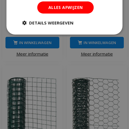
Nature gaas rechthoekig
Nature gaas vierkant 1 x 3
ALLES AFWIJZEN
10 m x 80 cm
m groen
DETAILS WEERGEVEN
€
39
,
95
€
17
,
95
IN WINKELWAGEN
IN WINKELWAGEN
Meer informatie
Meer informatie