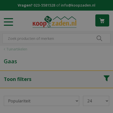
G
Vragen?
023-5581528
of
info@koopzaden.nl
a
n
a
a
r
c
o
n
Tuinartikelen
t
e
Gaas
n
t
Toon filters