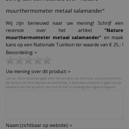
muurthermometer metaal salamander"
Wij zijn benieuwd naar uw mening! Schrijf een
recensie over het artikel
"Nature
muurthermometer metaal salamander"
en maak
kans op een Nationale Tuinbon ter waarde van € 25,- !
Beoordeling:
*
Uw mening over dit product:
*
Let op: deze recensie gaat over het product en niet over ons tuincentrum,
de service of levering van uw bestelling. U kunt bijvoorbeeld in gaan op de
kwaliteit van het product, de look & feel en belangrijke eigenschappen.
Naam (zichtbaar op website):
*