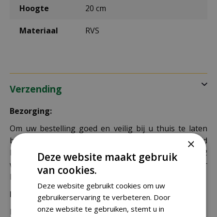
Hoogte
20 cm
Materiaal
RVS
Verzending
Bezorging:
Om uw bestelling goed en veilig bij u thuis te laten
bezorgen maken wij gebruik van PostNL. De levertijd
×
bedraagt doorgaans tussen de 1 en 2
Deze website maakt gebruik
werkdagen. Deze bezorgtijd geldt zowel voor
van cookies.
Nederland als België.
Deze website gebruikt cookies om uw
Bezorgkosten Nederland:
gebruikerservaring te verbeteren. Door
onze website te gebruiken, stemt u in
Bestellingen van € 49,95 of meer verzenden wij gratis.