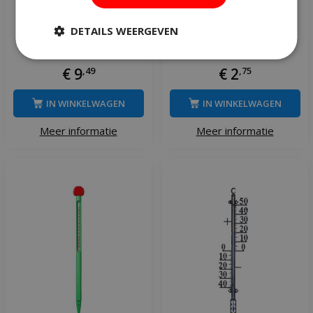
Nature thermometer
Nature thermometer
DETAILS WEERGEVEN
plexiglas
polystyreen wit
€
9
,
49
€
2
,
75
IN WINKELWAGEN
IN WINKELWAGEN
Meer informatie
Meer informatie