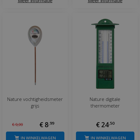
Meer informatie
Meer informatie
Nature vochtigheidsmeter
Nature digitale
grijs
thermometer
€
8
,
99
€
24
,
50
€
9
,
99
IN WINKELWAGEN
IN WINKELWAGEN