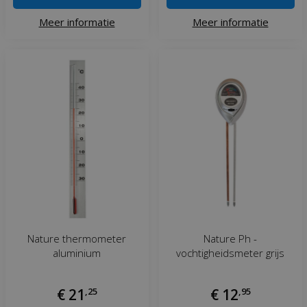
Meer informatie
Meer informatie
Nature thermometer
Nature Ph -
aluminium
vochtigheidsmeter grijs
€
21
,
25
€
12
,
95