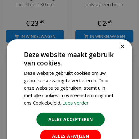
incl. steel 130 cm
polystyreen bruin
€
23
,
49
€
2
,
45
IN WINKELWAGEN
IN WINKELWAGEN
×
Meer informatie
Meer informatie
Deze website maakt gebruik
van cookies.
Deze website gebruikt cookies om uw
gebruikerservaring te verbeteren. Door
onze website te gebruiken, stemt u in
met alle cookies in overeenstemming met
ons Cookiebeleid.
Lees verder
ALLES ACCEPTEREN
ALLES AFWIJZEN