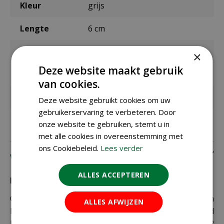
Kleur
grijs
Lengte
6 cm
Breedte
6 cm
×
Deze website maakt gebruik
Hoogte
26 cm
van cookies.
Materiaal
ABS
Deze website gebruikt cookies om uw
gebruikerservaring te verbeteren. Door
onze website te gebruiken, stemt u in
met alle cookies in overeenstemming met
ons Cookiebeleid.
Lees verder
Verzending
ALLES ACCEPTEREN
Bezorging:
Om uw bestelling goed en veilig bij u thuis te laten
ALLES AFWIJZEN
bezorgen maken wij gebruik van PostNL. De levertijd
bedraagt doorgaans tussen de 1 en 2