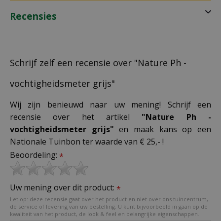
Recensies
Schrijf zelf een recensie over "Nature Ph -
vochtigheidsmeter grijs"
Wij zijn benieuwd naar uw mening! Schrijf een
recensie over het artikel
"Nature Ph -
vochtigheidsmeter grijs"
en maak kans op een
Nationale Tuinbon ter waarde van € 25,- !
Beoordeling:
*
Uw mening over dit product:
*
Let op: deze recensie gaat over het product en niet over ons tuincentrum,
de service of levering van uw bestelling. U kunt bijvoorbeeld in gaan op de
kwaliteit van het product, de look & feel en belangrijke eigenschappen.