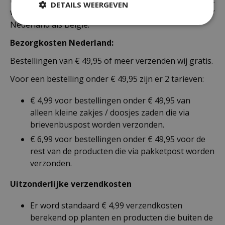
DETAILS WEERGEVEN
werkdagen. Deze bezorgtijd geldt zowel voor
Nederland als België.
Bezorgkosten Nederland:
Bestellingen van € 49,95 of meer verzenden wij gratis.
Voor een bestelling onder € 49,95 zijn er 2 tarieven:
€ 4,99 voor bestellingen onder € 49,95 van
alleen kleine zakjes / doosjes zaden die via
brievenbuspost worden verzonden.
€ 6,99 voor bestellingen onder € 49,95 voor de
rest van de producten die via pakketpost worden
verzonden.
Uitzonderlijke verzendkosten
Er word standaard € 4,99 verzendkosten
berekend op planten en producten die buiten de