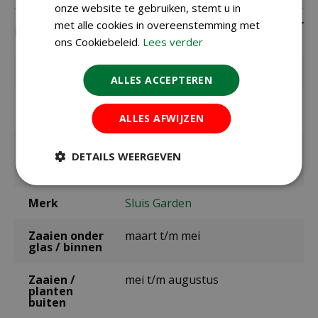
onze website te gebruiken, stemt u in
met alle cookies in overeenstemming met
Eigenschappen
ons Cookiebeleid.
Lees verder
EAN code
8711441102254
ALLES ACCEPTEREN
EAN
SL0225
leverancier
ALLES AFWIJZEN
Latijnse
DETAILS WEERGEVEN
naam
Brassica campestris var. chinensis
Merk
Sluis Garden
Zaaien onder
maart t/m mei
glas / binnen
Zaaien /
mei t/m augustus
planten
buiten