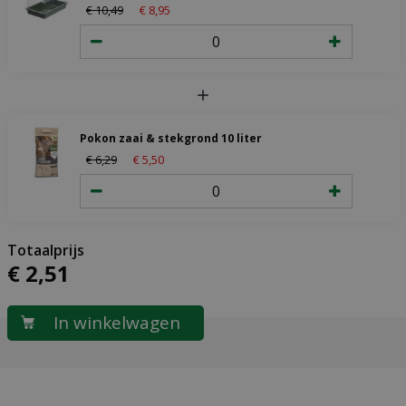
€
10
,
49
€
8
,
95
Pokon zaai & stekgrond 10 liter
€
6
,
29
€
5
,
50
€
2
,
51