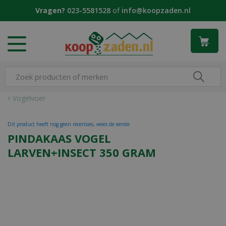
G
Vragen?
023-5581528
of
info@koopzaden.nl
a
n
a
a
r
c
o
n
Vogelvoer
t
e
Dit product heeft nog geen recensies, wees de eerste
n
PINDAKAAS VOGEL
t
LARVEN+INSECT 350 GRAM