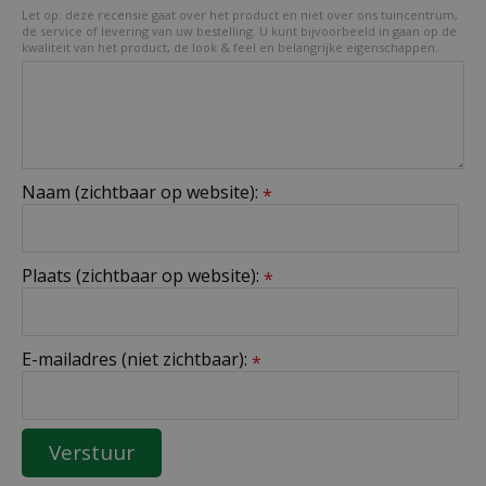
Let op: deze recensie gaat over het product en niet over ons tuincentrum,
de service of levering van uw bestelling. U kunt bijvoorbeeld in gaan op de
kwaliteit van het product, de look & feel en belangrijke eigenschappen.
Naam (zichtbaar op website):
*
Plaats (zichtbaar op website):
*
E-mailadres (niet zichtbaar):
*