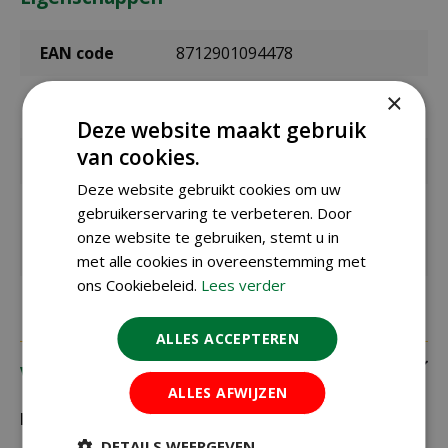
EAN code
8712901094478
×
EAN
3460954
leverancier
Deze website maakt gebruik
van cookies.
Merk
Gebr. de Boon
Deze website gebruikt cookies om uw
Inhoud
350 gram
gebruikerservaring te verbeteren. Door
onze website te gebruiken, stemt u in
Geschikt voor
vogels
met alle cookies in overeenstemming met
ons Cookiebeleid.
Lees verder
ALLES ACCEPTEREN
Verzending
ALLES AFWIJZEN
Bezorging:
DETAILS WEERGEVEN