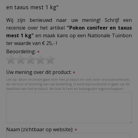
en taxus mest 1 kg"
Wij zijn benieuwd naar uw mening! Schrijf een
recensie over het artikel
"Pokon conifeer en taxus
mest 1 kg"
en maak kans op een Nationale Tuinbon
ter waarde van € 25,- !
Beoordeling:
*
Uw mening over dit product:
*
Let op: deze recensie gaat over het product en niet over ons tuincentrum,
de service of levering van uw bestelling. U kunt bijvoorbeeld in gaan op de
kwaliteit van het product, de look & feel en belangrijke eigenschappen.
Naam (zichtbaar op website):
*