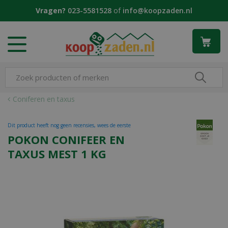
G
Vragen?
023-5581528
of
info@koopzaden.nl
a
n
a
a
r
c
o
n
Coniferen en taxus
t
e
Dit product heeft nog geen recensies, wees de eerste
n
POKON CONIFEER EN
t
TAXUS MEST 1 KG