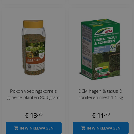
Pokon voedingskorrels
DCM hagen & taxus &
groene planten 800 gram
coniferen mest 1.5 kg
€
13
,
25
€
11
,
79
IN WINKELWAGEN
IN WINKELWAGEN