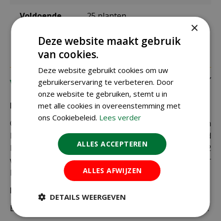
Voldoende
25 planten
voor
×
Deze website maakt gebruik
van cookies.
Deze website gebruikt cookies om uw
gebruikerservaring te verbeteren. Door
Verzending
onze website te gebruiken, stemt u in
Bezorging:
met alle cookies in overeenstemming met
ons Cookiebeleid.
Lees verder
Om uw bestelling goed en veilig bij u thuis te laten
bezorgen maken wij gebruik van PostNL. De levertijd
ALLES ACCEPTEREN
bedraagt doorgaans tussen de 1 en 2
werkdagen. Deze bezorgtijd geldt zowel voor
ALLES AFWIJZEN
Nederland als België.
Bezorgkosten Nederland:
DETAILS WEERGEVEN
Bestellingen van € 49,95 of meer verzenden wij gratis.