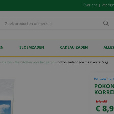
Over ons
Vestigi
EN
BLOEMZADEN
CADEAU ZADEN
ALLE
Gazon
Meststoffen voor het gazon
Pokon gedroogde mest korrel 5 kg
Dit product heef
POKON
KORREL
€
9
,
39
€
8
,
9