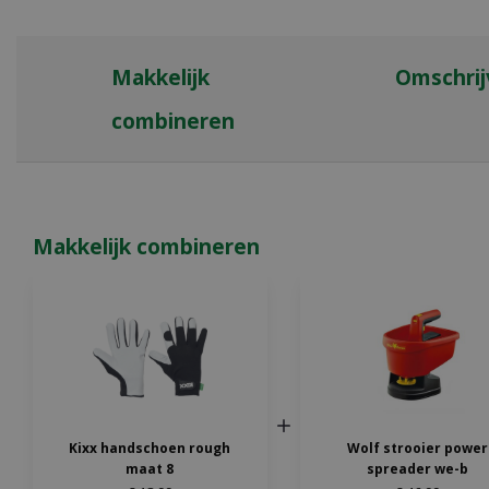
Makkelijk
Omschrij
combineren
Makkelijk combineren
Kixx handschoen rough
Wolf strooier power
maat 8
spreader we-b