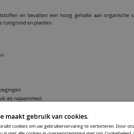
ststoffen en bevatten een hoog gehalte aan organische s
e tuingrond en planten.
en
voegingen
uik als najaarsmest
e maakt gebruik van cookies.
de dierlijke meststoffen en bevatten een hoog gehalte aa
ruikt cookies om uw gebruikerservaring te verbeteren. Door on
u in met alle cookies in overeenstemming met ons Cookiebeleid.