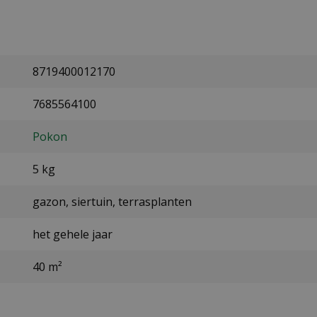
8719400012170
7685564100
Pokon
5 kg
gazon, siertuin, terrasplanten
het gehele jaar
40 m²