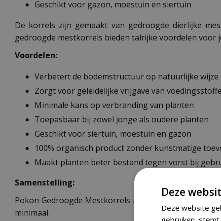
Geschikt voor gazon, moestuin en siertuin
De korrels zijn gemaakt van gedroogde dierlijke me
gedroogde mestkorrels bieden talrijke voordelen voor j
Voordelen:
Verbetert de bodemstructuur op natuurlijke wijze
Zorgt voor geleidelijke vrijgave van voedingsstoff
Minimale kans op verbranding van planten
Toepasbaar bij zowel jonge als oudere planten
Geschikt voor siertuin, moestuin en gazon
100% organisch product zonder kunstmatige toe
Maakt planten beter bestand tegen vorst bij gebr
Samenstelling:
Deze websit
Pokon Gedroogde Mestkorrels zijn gemaakt van gedroog
Deze website geb
minimaal.
gebruiken, stemt 