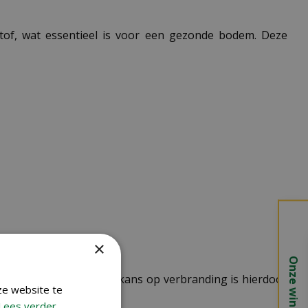
tof, wat essentieel is voor een gezonde bodem. Deze
×
Onze winkels
n organische stof. De kans op verbranding is hierdoor
ze website te
Lees verder