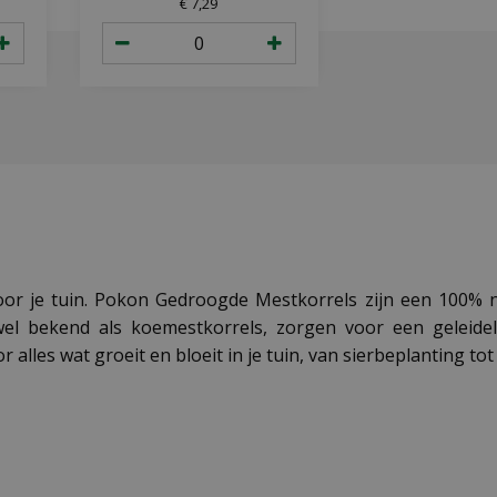
€
7
,
29
or je tuin. Pokon Gedroogde Mestkorrels zijn een 100% na
 wel bekend als koemestkorrels, zorgen voor een geleide
alles wat groeit en bloeit in je tuin, van sierbeplanting to