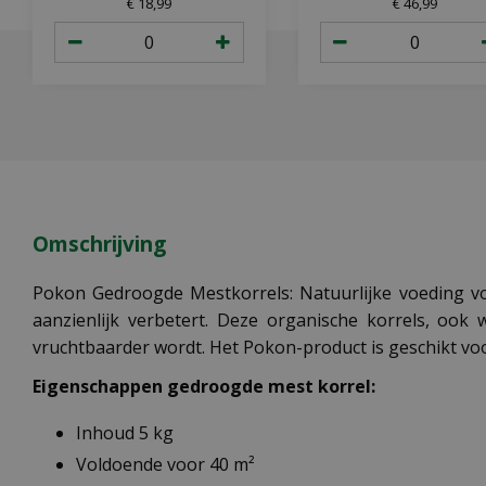
€
18
,
99
€
46
,
99
Omschrijving
Pokon Gedroogde Mestkorrels: Natuurlijke voeding vo
aanzienlijk verbetert. Deze organische korrels, ook
vruchtbaarder wordt. Het Pokon-product is geschikt voor 
Eigenschappen gedroogde mest korrel:
Inhoud 5 kg
Voldoende voor 40 m²