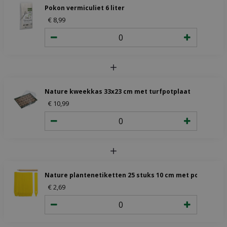
Pokon vermiculiet 6 liter
€
8
,
99
Nature kweekkas 33x23 cm met turfpotplaat
€
10
,
99
Nature plantenetiketten 25 stuks 10 cm met potlood
€
2
,
69