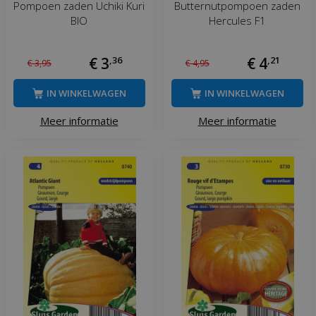
Pompoen zaden Uchiki Kuri
Butternutpompoen zaden
BIO
Hercules F1
€
3
,
36
€
4
,
21
€
3
,
95
€
4
,
95
IN WINKELWAGEN
IN WINKELWAGEN
Meer informatie
Meer informatie