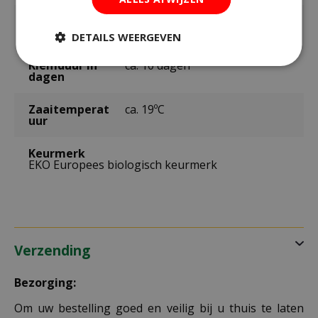
Bloeitijd /
september t/m november
oogsttijd
DETAILS WEERGEVEN
Kiemduur in
ca. 10 dagen
dagen
Zaaitemperat
ca. 19ºC
uur
Keurmerk
EKO Europees biologisch keurmerk
Verzending
Bezorging:
Om uw bestelling goed en veilig bij u thuis te laten