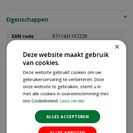
Eigenschappen
EAN code
8711441107228
×
EAN
SL0722
Deze website maakt gebruik
leverancier
van cookies.
Latijnse
Cucurbita maxima
Deze website gebruikt cookies om uw
naam
gebruikerservaring te verbeteren. Door
Merk
Sluis Garden
onze website te gebruiken, stemt u in
met alle cookies in overeenstemming met
Zaaien onder
april t/m mei
ons Cookiebeleid.
Lees verder
glas / binnen
ALLES ACCEPTEREN
Zaaien /
mei t/m juni
planten
buiten
ALLES AFWIJZEN