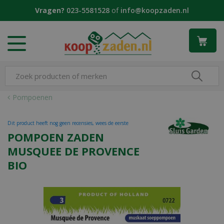
G
Vragen?
023-5581528
of
info@koopzaden.nl
a
n
a
a
r
c
o
n
Pompoenen
t
e
Dit product heeft nog geen recensies, wees de eerste
n
POMPOEN ZADEN
t
MUSQUEE DE PROVENCE
BIO