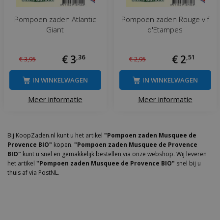
Pompoen zaden Atlantic
Pompoen zaden Rouge vif
Giant
d'Etampes
€
3
,
36
€
2
,
51
€
3
,
95
€
2
,
95
IN WINKELWAGEN
IN WINKELWAGEN
Meer informatie
Meer informatie
Bij KoopZaden.nl kunt u het artikel
"Pompoen zaden Musquee de
Provence BIO"
kopen.
"Pompoen zaden Musquee de Provence
BIO"
kunt u snel en gemakkelijk bestellen via onze webshop. Wij leveren
het artikel
"Pompoen zaden Musquee de Provence BIO"
snel bij u
thuis af via PostNL.