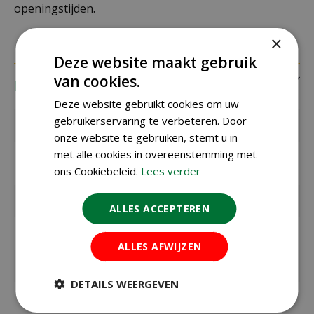
openingstijden.
×
Deze website maakt gebruik
van cookies.
Eigenschappen
Deze website gebruikt cookies om uw
gebruikerservaring te verbeteren. Door
EAN code
8714982000133
onze website te gebruiken, stemt u in
met alle cookies in overeenstemming met
EAN
NKVV
leverancier
ons Cookiebeleid.
Lees verder
Merk
Esschert Design
ALLES ACCEPTEREN
Geschikt voor
vogels
ALLES AFWIJZEN
Lengte
19 cm
DETAILS WEERGEVEN
Breedte
21 cm