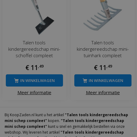
Talen tools
Talen tools
kindergereedschap mini-
kindergereedschap mini-
schoffel compleet
tuinhark compleet
€
11
,
49
€
11
,
49
IN WINKELWAGEN
IN WINKELWAGEN
Meer informatie
Meer informatie
Bij KoopZaden.nl kunt u het artikel
"Talen tools kindergereedschap
mini schep compleet"
kopen.
"Talen tools kindergereedschap
mini schep compleet"
kunt u snel en gemakkelijk bestellen via onze
webshop. Wij leveren het artikel
"Talen tools kindergereedschap