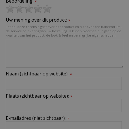
Beoordeling:
*
Uw mening over dit product:
*
Let op: deze recensie gaat over het product en niet over ons tuincentrum,
de service of levering van uw bestelling. U kunt bijvoorbeeld in gaan op de
kwaliteit van het product, de look & feel en belangrijke eigenschappen.
Naam (zichtbaar op website):
*
Plaats (zichtbaar op website):
*
E-mailadres (niet zichtbaar):
*