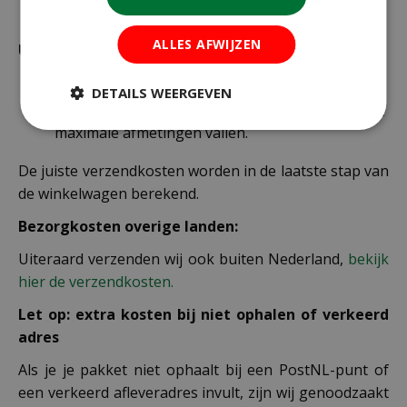
verzonden.
ALLES AFWIJZEN
Uitzonderlijke verzendkosten
Er word standaard € 4,99 verzendkosten
DETAILS WEERGEVEN
berekend op planten en producten die buiten de
maximale afmetingen vallen.
De juiste verzendkosten worden in de laatste stap van
de winkelwagen berekend.
Bezorgkosten overige landen:
Uiteraard verzenden wij ook buiten Nederland,
bekijk
hier de verzendkosten.
Let op: extra kosten bij niet ophalen of verkeerd
adres
Als je je pakket niet ophaalt bij een PostNL-punt of
een verkeerd afleveradres invult, zijn wij genoodzaakt