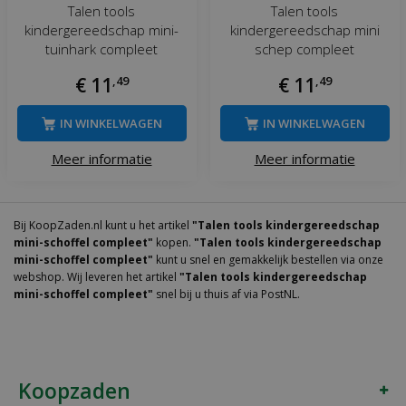
Talen tools
Talen tools
kindergereedschap mini-
kindergereedschap mini
tuinhark compleet
schep compleet
€
11
,
49
€
11
,
49
IN WINKELWAGEN
IN WINKELWAGEN
Meer informatie
Meer informatie
Bij KoopZaden.nl kunt u het artikel
"Talen tools kindergereedschap
mini-schoffel compleet"
kopen.
"Talen tools kindergereedschap
mini-schoffel compleet"
kunt u snel en gemakkelijk bestellen via onze
webshop. Wij leveren het artikel
"Talen tools kindergereedschap
mini-schoffel compleet"
snel bij u thuis af via PostNL.
Koopzaden