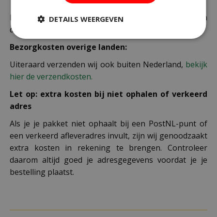
De juiste verzendkosten worden in de laatste stap van
DETAILS WEERGEVEN
de winkelwagen berekend.
Bezorgkosten overige landen:
Uiteraard verzenden wij ook buiten Nederland,
bekijk
hier de verzendkosten.
Let op: extra kosten bij niet ophalen of verkeerd
adres
Als je je pakket niet ophaalt bij een PostNL-punt of
een verkeerd afleveradres invult, zijn wij genoodzaakt
extra kosten in rekening te brengen. Controleer
daarom altijd goed je adresgegevens voordat je je
bestelling plaatst.