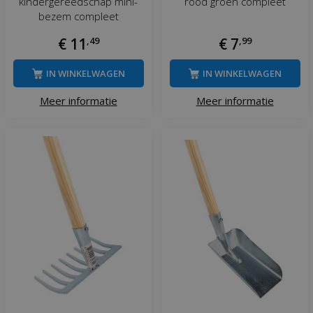
kindergereedschap mini-
rood groen compleet
bezem compleet
€
11
,
49
€
7
,
99
IN WINKELWAGEN
IN WINKELWAGEN
Meer informatie
Meer informatie