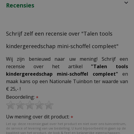
Recensies
Schrijf zelf een recensie over "Talen tools
kindergereedschap mini-schoffel compleet"
Wij zijn benieuwd naar uw mening! Schrijf een
recensie over het artikel
"Talen tools
kindergereedschap mini-schoffel compleet"
en
maak kans op een Nationale Tuinbon ter waarde van
€ 25,- !
Beoordeling:
*
Uw mening over dit product:
*
Let op: deze recensie gaat over het product en niet over ons tuincentrum,
de service of levering van uw bestelling. U kunt bijvoorbeeld in gaan op de
kwaliteit van het product, de look & feel en belangrijke eigenschappen.