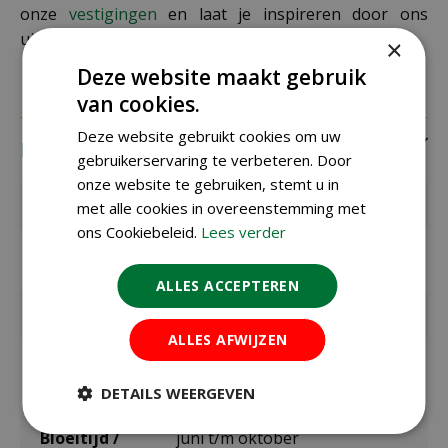
onze
vestigingen
en laat je inspireren door ons
uitgebreide assortiment tuinproducten.
×
Deze website maakt gebruik
van cookies.
Deze website gebruikt cookies om uw
Eigenschappen
gebruikerservaring te verbeteren. Door
onze website te gebruiken, stemt u in
EAN code
8712438986499
met alle cookies in overeenstemming met
ons Cookiebeleid.
Lees verder
EAN
700070
leverancier
ALLES ACCEPTEREN
Merk
Jub
ALLES AFWIJZEN
Zaaien /
maart t/m juni
planten
buiten
DETAILS WEERGEVEN
Bloeitijd /
juni t/m oktober