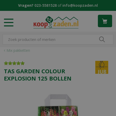
G
Vragen?
023-5581528
of
info@koopzaden.nl
a
n
a
a
r
c
o
n
Mix pakketten
t
e
n
TAS GARDEN COLOUR
t
EXPLOSION 125 BOLLEN