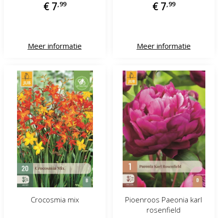
€
7
,
99
€
7
,
99
Meer informatie
Meer informatie
Crocosmia mix
Pioenroos Paeonia karl
rosenfield