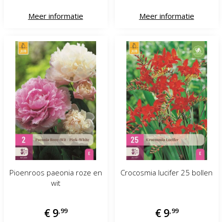
Meer informatie
Meer informatie
Pioenroos paeonia roze en
Crocosmia lucifer 25 bollen
wit
€
9
,
99
€
9
,
99