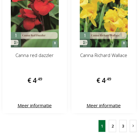
Canna red dazzler
Canna Richard Wallace
€
4
,
49
€
4
,
49
Meer informatie
Meer informatie
1
2
3