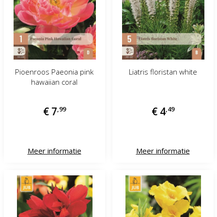
Pioenroos Paeonia pink
Liatris floristan white
hawaiian coral
€
7
,
99
€
4
,
49
Meer informatie
Meer informatie