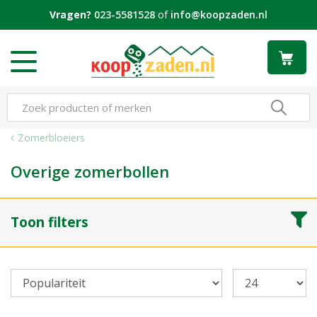
G
Vragen?
023-5581528
of
info@koopzaden.nl
a
n
a
a
r
c
o
n
Zomerbloeiers
t
e
Overige zomerbollen
n
t
Toon filters