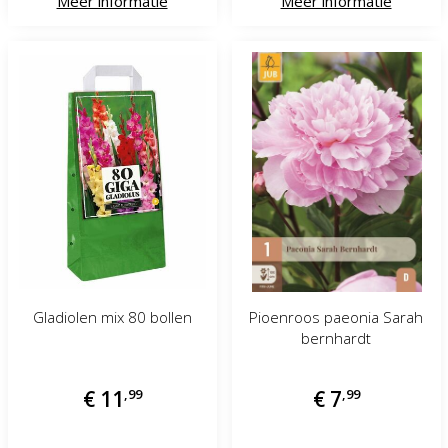
Meer informatie
Meer informatie
Gladiolen mix 80 bollen
Pioenroos paeonia Sarah
bernhardt
€
11
,
99
€
7
,
99