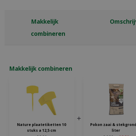
Makkelijk
Omschrij
combineren
Makkelijk combineren
Nature plaatetiketten 10
Pokon zaai & stekgrond
stuks a 12,5 cm
liter