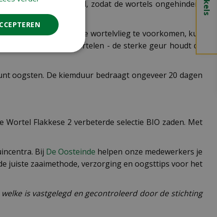
p bewerken van de grond, zodat de wortels ongehinderd
ACCEPTEREN
aken. Om schade door de wortelvlieg te voorkomen, kun
prei tussen de rijen wortelen - de sterke geur houdt de
kunt oogsten. De kiemduur bedraagt ongeveer 20 dagen
je Wortel Flakkese 2 verbeterde selectie BIO zaden. Met
incentra. Bij
De Oosteinde
helpen onze medewerkers je
 de juiste zaaimethode, verzorging en oogsttips voor het
 welke is vastgelegd en gecontroleerd door de stichting