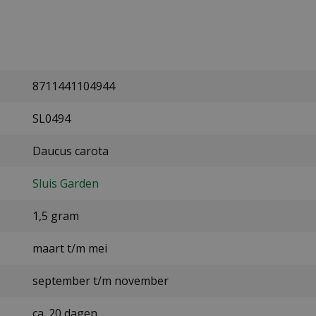
8711441104944
SL0494
Daucus carota
Sluis Garden
1,5 gram
maart t/m mei
september t/m november
ca. 20 dagen