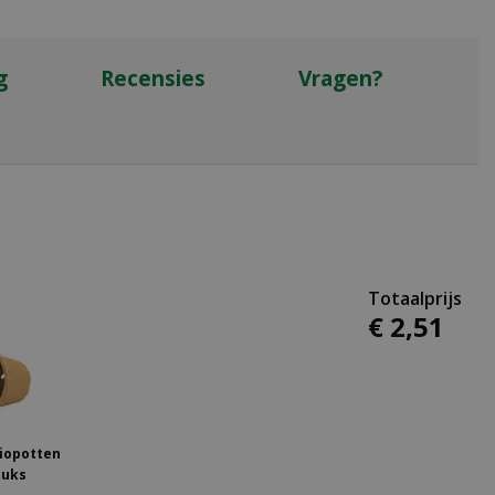
g
Recensies
Vragen?
€
2
,
51
iopotten
tuks