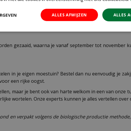
is een goede voorbereiding essentieel. Begin met het die
opkomst niet uit - dit geeft de beste opbrengst.
ERGEVEN
ALLES AFWIJZEN
ALLES 
verse stalmest, omdat dit misvormde wortels kan veroorz
Een andere effectieve methode is het planten van uien of 
orden gezaaid, waarna je vanaf september tot november 
telen in je eigen moestuin? Bestel dan nu eenvoudig je zak
oor een rijke oogst.
ellen, maar je bent ook van harte welkom in een van onze tu
rlijke wortelen. Onze experts kunnen je alles vertellen over
oond en verpakt volgens de biologische productie methode,