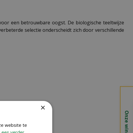
voor een betrouwbare oogst. De biologische teeltwijze
erbeterde selectie onderscheidt zich door verschillende
×
Onze winkels
ze website te
Lees verder