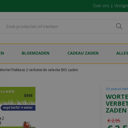
Over ons
Vestigi
EN
BLOEMZADEN
CADEAU ZADEN
ALLE
Wortel Flakkese 2 verbeterde selectie BIO zaden
Dit product heef
WORTE
VERBET
ZADEN
€
2
,
95