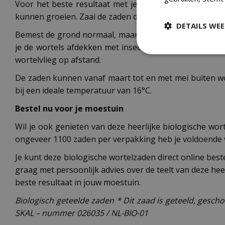
Voor het beste resultaat met je Flakkese 2 wortelen 
kunnen groeien. Zaai de zaden dun op regels en dun na 
DETAILS WE
Bemest de grond normaal, maar gebruik absoluut geen 
je de wortels afdekken met insectengaas of vliesdoek. 
wortelvlieg op afstand.
De zaden kunnen vanaf maart tot en met mei buiten w
bij een ideale temperatuur van 16°C.
Bestel nu voor je moestuin
Wil je ook genieten van deze heerlijke biologische wor
ongeveer 1100 zaden per verpakking heb je voldoende v
Je kunt deze biologische wortelzaden direct online best
graag met persoonlijk advies over de teelt van deze hee
beste resultaat in jouw moestuin.
Biologisch geteelde zaden * Dit zaad is geteeld, gesch
SKAL – nummer 026035 / NL-BIO-01