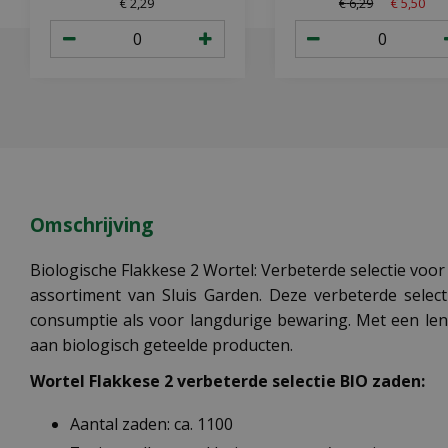
€
2
,
29
€
6
,
29
€
5
,
50
Omschrijving
Biologische Flakkese 2 Wortel: Verbeterde selectie voor
assortiment van Sluis Garden. Deze verbeterde select
consumptie als voor langdurige bewaring. Met een len
aan biologisch geteelde producten.
Wortel Flakkese 2 verbeterde selectie BIO zaden:
Aantal zaden: ca. 1100