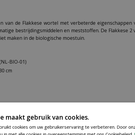
ten van de Flakkese wortel met verbeterde eigenschappen 
matige bestrijdingsmiddelen en meststoffen. De Flakkese 2 v
iet maken in de biologische moestuin.
(NL-BIO-01)
 30 cm
ur
e maakt gebruik van cookies.
ruikt cookies om uw gebruikerservaring te verbeteren. Door on
u in met alle cookies in overeenstemming met ons Cookiebeleid.