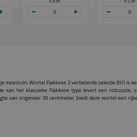
€
8
,
99
€
5
,
99
 je moestuin. Wortel Flakkese 2 verbeterde selectie BIO is 
ie van het klassieke Flakkese type levert een robuuste, s
gte van ongeveer 30 centimeter biedt deze wortel een rijk