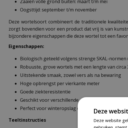
Zaaien volle grond buiten: maart t/m mei
Oogsttijd: september t/m november
Deze wortelsoort combineert de traditionele kwalitei
zorgt bovendien voor een product dat vrij is van kunst
bijzondere eigenschappen die deze wortel tot een favor
Eigenschappen:
Biologisch geteeld volgens strenge SKAL-normen 
Robuuste, grove wortels met een lengte van circa
Uitstekende smaak, zowel vers als na bewaring
Hoge opbrengst per vierkante meter
Goede ziekteresistentie
Geschikt voor verschillende grondsoorten
Perfect voor winteropslag door de stevige structu
Deze websit
Teeltinstructies
Deze website geb
gebruiken, stemt 