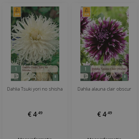
Dahlia Tsuki yori no shisha
Dahlia alauna clair obscur
€
4
,
49
€
4
,
49