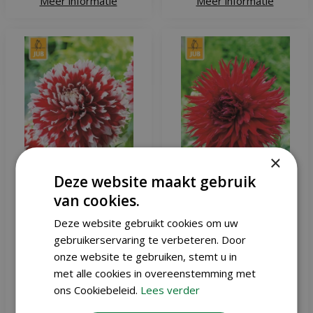
Meer informatie
Meer informatie
×
Deze website maakt gebruik
van cookies.
Dahlia noel
Dahlia jaxon
Deze website gebruikt cookies om uw
gebruikerservaring te verbeteren. Door
onze website te gebruiken, stemt u in
met alle cookies in overeenstemming met
€
4
,
49
€
4
,
49
ons Cookiebeleid.
Lees verder