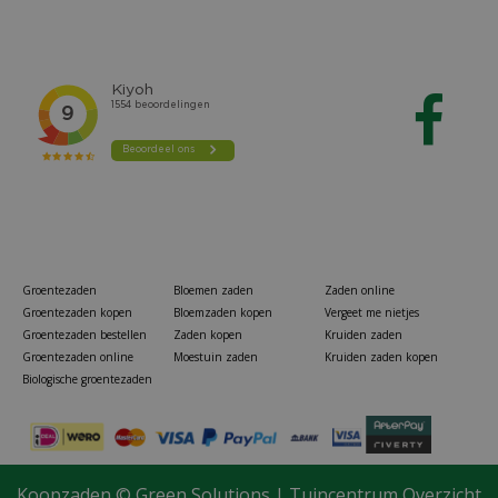
Groentezaden
Bloemen zaden
Zaden online
Groentezaden kopen
Bloemzaden kopen
Vergeet me nietjes
Groentezaden bestellen
Zaden kopen
Kruiden zaden
Groentezaden online
Moestuin zaden
Kruiden zaden kopen
Biologische groentezaden
Koopzaden ©
Green Solutions
|
Tuincentrum Overzicht