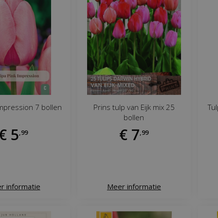
Impression 7 bollen
Prins tulp van Eijk mix 25
Tul
bollen
€
5
€
7
,
99
,
99
r informatie
Meer informatie