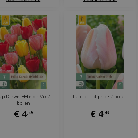
ulp Darwin Hybride Mix 7
Tulp apricot pride 7 bollen
bollen
€
4
€
4
,
49
,
49