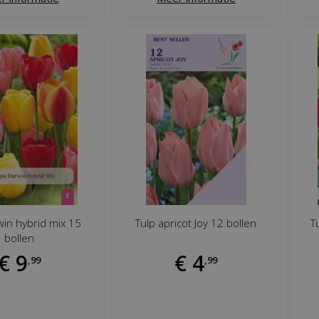
win hybrid mix 15
Tulp apricot Joy 12 bollen
T
bollen
€
9
€
4
,
99
,
99