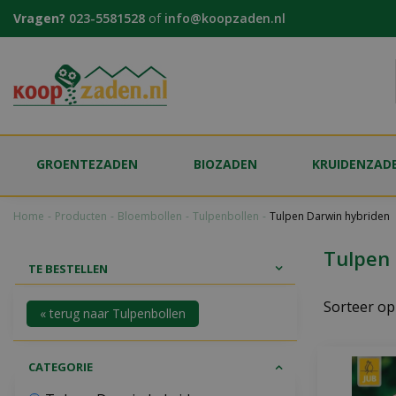
Ga
Vragen?
023-5581528
of
info@koopzaden.nl
naar
content
GROENTEZADEN
BIOZADEN
KRUIDENZAD
Home
Producten
Bloembollen
Tulpenbollen
Tulpen Darwin hybriden
Tulpen
TE BESTELLEN
Sorteer op
« terug naar Tulpenbollen
CATEGORIE