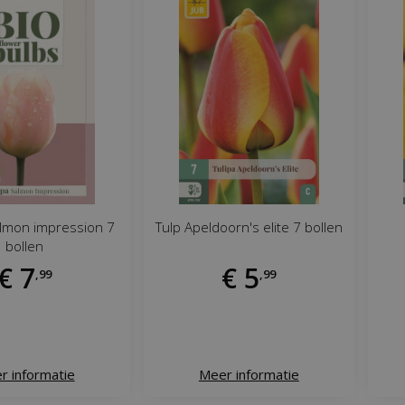
almon impression 7
Tulp Apeldoorn's elite 7 bollen
bollen
€
7
€
5
,
99
,
99
r informatie
Meer informatie