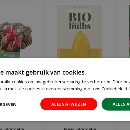
e maakt gebruik van cookies.
ruikt cookies om uw gebruikerservaring te verbeteren. Door on
e-rood 40 bollen
Bio Tulp Novi Sun 7 bollen
T
u in met alle cookies in overeenstemming met ons Cookiebeleid.
€
11
€
7
,
99
,
99
ERGEVEN
ALLES AFWIJZEN
ALLES 
r informatie
Meer informatie