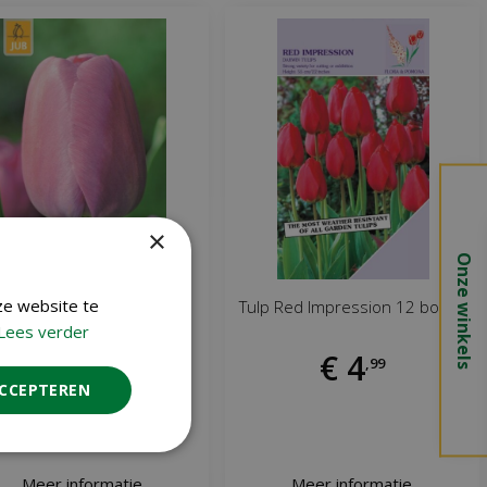
×
Onze winkels
ze website te
ulp purple pride 7 bollen
Tulp Red Impression 12 bollen
Lees verder
€
5
€
4
,
99
,
99
ACCEPTEREN
Meer informatie
Meer informatie