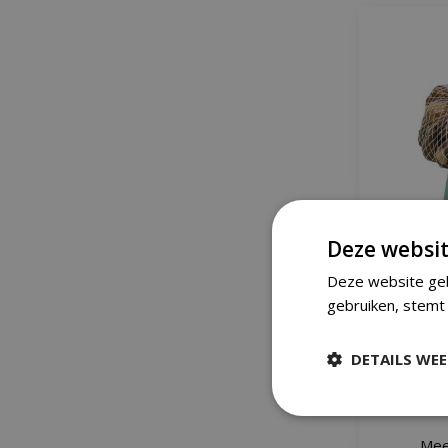
Deze websit
Deze website geb
Tulp roz
gebruiken, stemt 
DETAILS WE
Mee