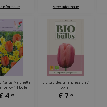
r informatie
Meer informatie
o Narcis Martinette
Bio tulp design impression 7
ange Joy 14 bollen
bollen
€
4
€
7
,
99
,
99