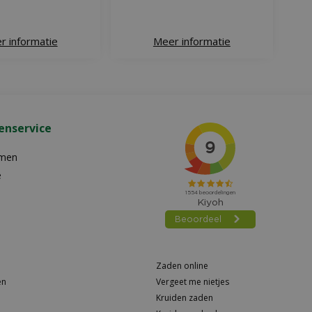
r informatie
Meer informatie
enservice
emen
e
Zaden online
en
Vergeet me nietjes
Kruiden zaden