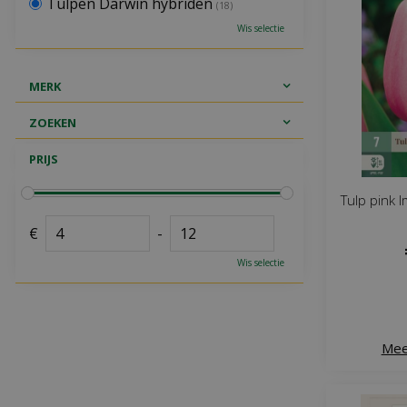
Tulpen Darwin hybriden
(18)
Wis selectie
MERK
ZOEKEN
PRIJS
Tulp pink 
€
-
Wis selectie
Mee