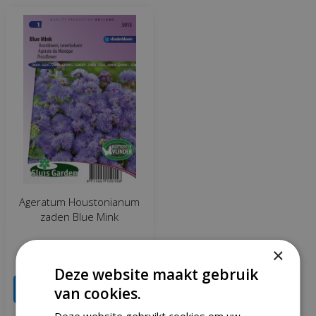
Ageratum Houstonianum
zaden Blue Mink
×
€
1
,
32
€
1
,
55
Deze website maakt gebruik
IN WINKELWAGEN
van cookies.