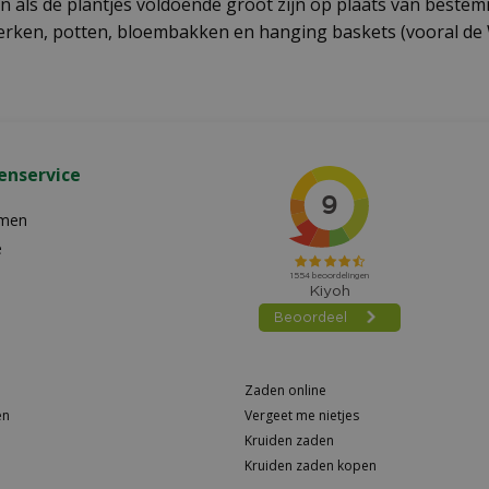
n als de plantjes voldoende groot zijn op plaats van bestem
erken, potten, bloembakken en hanging baskets (vooral de W
enservice
emen
e
Zaden online
en
Vergeet me nietjes
Kruiden zaden
Kruiden zaden kopen