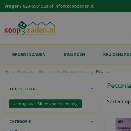
Ga
Vragen?
023-5581528
of
info@koopzaden.nl
naar
content
GROENTEZADEN
BIOZADEN
KRUIDENZAD
Home
Producten
Bloemen
Bloemzaden eenjarig
Petunia
Petuni
TE BESTELLEN
Sorteer op
« terug naar Bloemzaden eenjarig
CATEGORIE