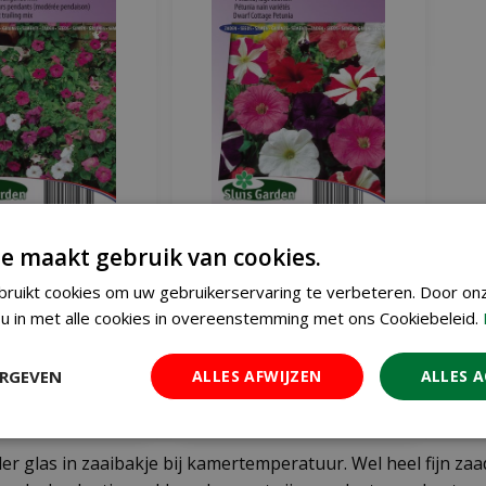
 Hybride Pendula
Petunia Hybrida nana comp.
e maakt gebruik van cookies.
ce Mix hangpetunia
zaden Choice Mix
€
1
€
1
ruikt cookies om uw gebruikerservaring te verbeteren. Door on
,
91
,
32
€
1
,
55
u in met alle cookies in overeenstemming met ons Cookiebeleid.
 WINKELWAGEN
IN WINKELWAGEN
ERGEVEN
ALLES AFWIJZEN
ALLES 
r informatie
Meer informatie
er glas in zaaibakje bij kamertemperatuur. Wel heel fijn za