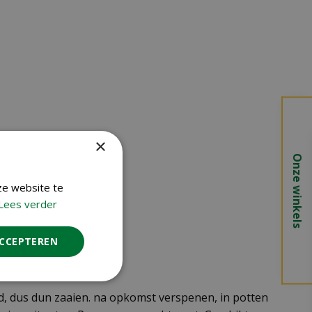
×
Onze winkels
ze website te
Lees verder
ACCEPTEREN
ad, dus dun zaaien. na opkomst verspenen, in potten