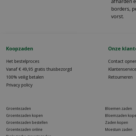
afharden e
borders, p
vorst.
Koopzaden
Onze klant
Het bestelproces
Contact opn
Vanaf € 49,95 gratis thuisbezorgd
Klantenservic
100% veilig betalen
Retourneren
Privacy policy
Groentezaden
Bloemen zaden
Groentezaden kopen
Bloemzaden kop
Groentezaden bestellen
Zaden kopen
Groentezaden online
Moestuin zaden