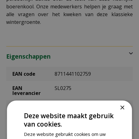
boerenkool. Onze medewerkers helpen je graag met
alle vragen over het kweken van deze klassieke
wintergroente.
Eigenschappen
EAN code
8711441102759
EAN
SL0275
leverancier
×
Latijnse
Brassica oleracea
naam
Deze website maakt gebruik
van cookies.
Merk
Sluis Garden
Deze website gebruikt cookies om uw