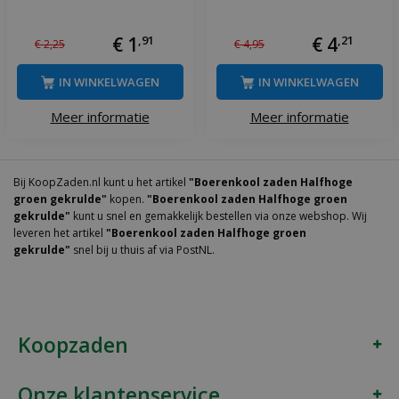
€
1
,
91
€
4
,
21
€
2
,
25
€
4
,
95
IN WINKELWAGEN
IN WINKELWAGEN
Meer informatie
Meer informatie
Bij KoopZaden.nl kunt u het artikel
"Boerenkool zaden Halfhoge
groen gekrulde"
kopen.
"Boerenkool zaden Halfhoge groen
gekrulde"
kunt u snel en gemakkelijk bestellen via onze webshop. Wij
leveren het artikel
"Boerenkool zaden Halfhoge groen
gekrulde"
snel bij u thuis af via PostNL.
Koopzaden
Onze klantenservice