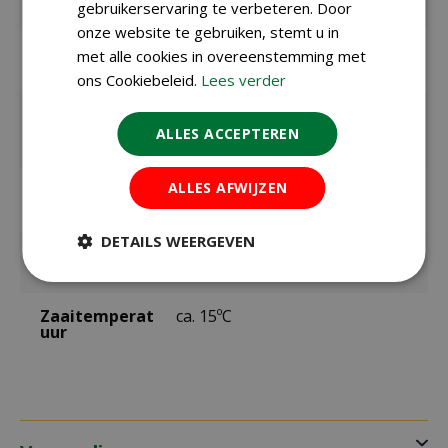
Inhoud
1,2 gram
gebruikerservaring te verbeteren. Door
onze website te gebruiken, stemt u in
Zaaien onder
april t/m juli
met alle cookies in overeenstemming met
glas / binnen
ons Cookiebeleid.
Lees verder
Zaaien /
juni t/m juli
planten
ALLES ACCEPTEREN
buiten
ALLES AFWIJZEN
Bloeitijd /
oktober t/m februari
oogsttijd
DETAILS WEERGEVEN
Kiemduur in
ca. 14 dagen
dagen
Zaaitemperat
ca. 15ºC
uur