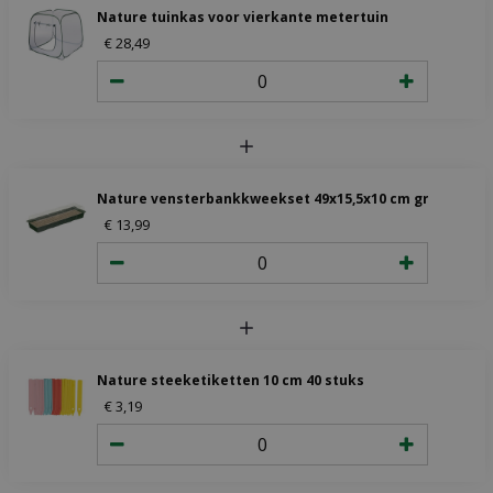
Nature tuinkas voor vierkante metertuin
€
28
,
49
Nature vensterbankkweekset 49x15,5x10 cm groeimedi
€
13
,
99
Nature steeketiketten 10 cm 40 stuks
€
3
,
19