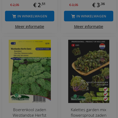
€
2
,
51
€
3
,
36
€
2
,
95
€
3
,
95
IN WINKELWAGEN
IN WINKELWAGEN
Meer informatie
Meer informatie
Boerenkool zaden
Kalettes garden mix
Westlandse Herfst
flowersprout zaden