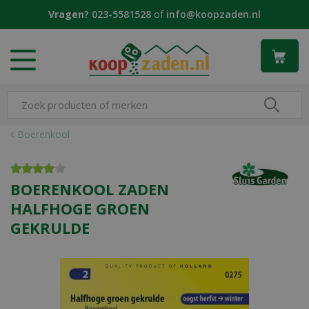
G
Vragen?
023-5581528
of
info@koopzaden.nl
a
n
a
a
r
c
o
n
Boerenkool
t
e
n
BOERENKOOL ZADEN
t
HALFHOGE GROEN
GEKRULDE