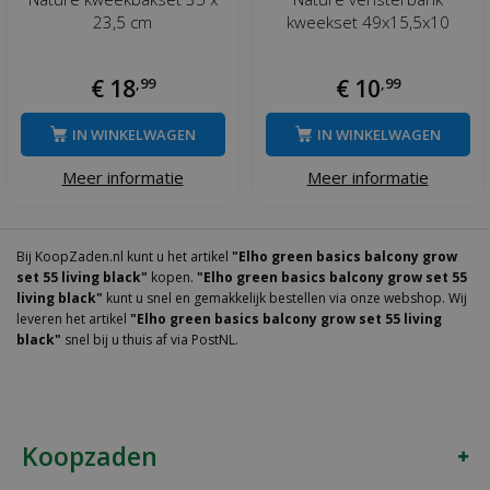
23,5 cm
kweekset 49x15,5x10
€
18
,
99
€
10
,
99
IN WINKELWAGEN
IN WINKELWAGEN
Meer informatie
Meer informatie
Bij KoopZaden.nl kunt u het artikel
"Elho green basics balcony grow
set 55 living black"
kopen.
"Elho green basics balcony grow set 55
living black"
kunt u snel en gemakkelijk bestellen via onze webshop. Wij
leveren het artikel
"Elho green basics balcony grow set 55 living
black"
snel bij u thuis af via PostNL.
Koopzaden