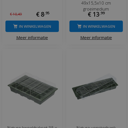
49x15,5x10 cm
groeimedium
€
8
,
95
€
13
,
99
€
10
,
49
IN WINKELWAGEN
IN WINKELWAGEN
Meer informatie
Meer informatie
Nature kweekbakset 35 x
Nature vensterbank