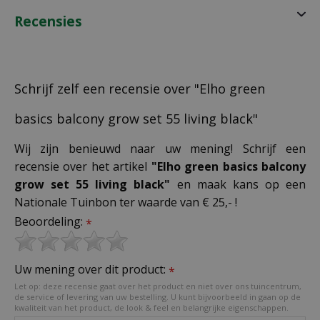
Recensies
Schrijf zelf een recensie over "Elho green
basics balcony grow set 55 living black"
Wij zijn benieuwd naar uw mening! Schrijf een
recensie over het artikel
"Elho green basics balcony
grow set 55 living black"
en maak kans op een
Nationale Tuinbon ter waarde van € 25,- !
Beoordeling:
*
Uw mening over dit product:
*
Let op: deze recensie gaat over het product en niet over ons tuincentrum,
de service of levering van uw bestelling. U kunt bijvoorbeeld in gaan op de
kwaliteit van het product, de look & feel en belangrijke eigenschappen.