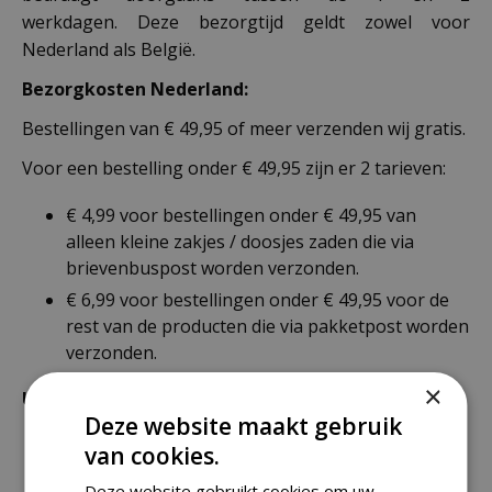
werkdagen. Deze bezorgtijd geldt zowel voor
Nederland als België.
Bezorgkosten Nederland:
Bestellingen van € 49,95 of meer verzenden wij gratis.
Voor een bestelling onder € 49,95 zijn er 2 tarieven:
€ 4,99 voor bestellingen onder € 49,95 van
alleen kleine zakjes / doosjes zaden die via
brievenbuspost worden verzonden.
€ 6,99 voor bestellingen onder € 49,95 voor de
rest van de producten die via pakketpost worden
verzonden.
×
Uitzonderlijke verzendkosten
Deze website maakt gebruik
Er word standaard € 4,99 verzendkosten
van cookies.
berekend op planten en producten die buiten de
Deze website gebruikt cookies om uw