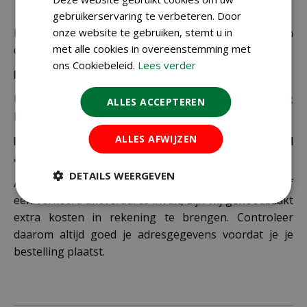
maximale afmetingen vallen.
gebruikerservaring te verbeteren. Door
onze website te gebruiken, stemt u in
De juiste verzendkosten worden in de laatste stap van
met alle cookies in overeenstemming met
de winkelwagen berekend.
ons Cookiebeleid.
Lees verder
Bezorgkosten overige landen:
Uiteraard verzenden wij ook buiten Nederland,
bekijk
ALLES ACCEPTEREN
hier de verzendkosten.
ALLES AFWIJZEN
Let op: extra kosten bij niet ophalen of verkeerd
adres
DETAILS WEERGEVEN
Als je je pakket niet ophaalt bij een PostNL-punt of
een verkeerd afleveradres invult, zijn wij genoodzaakt
extra kosten in rekening te brengen. Controleer
daarom altijd goed je adresgegevens voordat je je
bestelling plaatst.