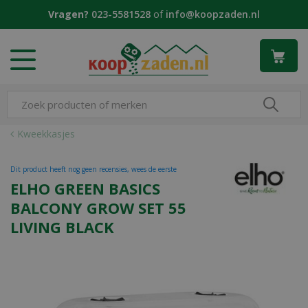
G
Vragen?
023-5581528
of
info@koopzaden.nl
a
n
a
a
r
c
o
n
Kweekkasjes
t
e
Dit product heeft nog geen recensies, wees de eerste
n
ELHO GREEN BASICS
t
BALCONY GROW SET 55
LIVING BLACK