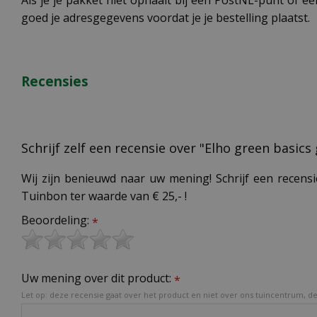
Als je je pakket niet ophaalt bij een PostNL-punt of ee
goed je adresgegevens voordat je je bestelling plaatst.
Recensies
Schrijf zelf een recensie over "Elho green basics
Wij zijn benieuwd naar uw mening! Schrijf een recensi
Tuinbon ter waarde van € 25,- !
Beoordeling:
*
Uw mening over dit product:
*
Let op: deze recensie gaat over het product en niet over ons tuincentrum, de 