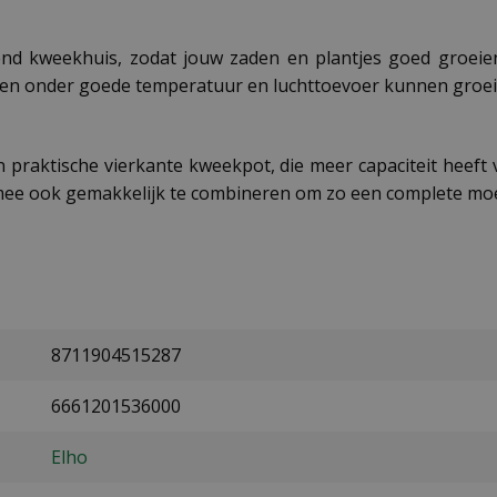
d kweekhuis, zodat jouw zaden en plantjes goed groeie
anten onder goede temperatuur en luchttoevoer kunnen groeie
 praktische vierkante kweekpot, die meer capaciteit heeft
mee ook gemakkelijk te combineren om zo een complete moe
8711904515287
6661201536000
Elho