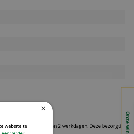
×
Onze winkels
t doorgaans tussen de 1 en 2 werkdagen. Deze bezorgtijd
ze website te
Lees verder