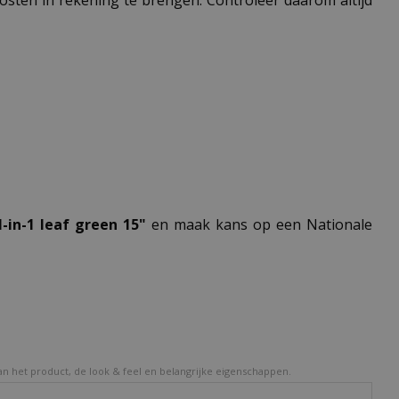
 kosten in rekening te brengen. Controleer daarom altijd
-in-1 leaf green 15"
en maak kans op een Nationale
van het product, de look & feel en belangrijke eigenschappen.