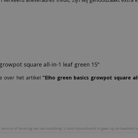
n verkeerd afleveradres invult, zijn wij genoodzaakt extra
 growpot square all-in-1 leaf green 15"
e over het artikel
"Elho green basics growpot square all
service of levering van uw bestelling. U kunt bijvoorbeeld in gaan op de kwaliteit 