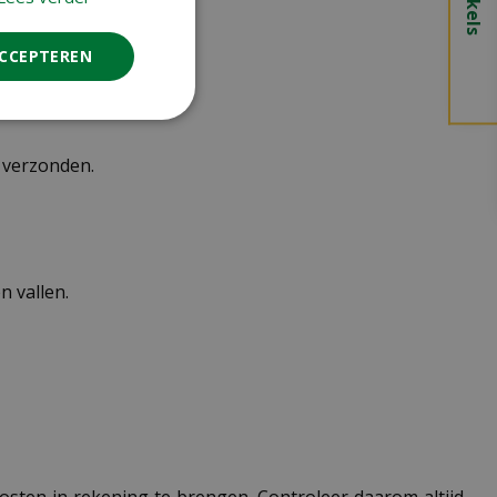
ACCEPTEREN
n verzonden.
 vallen.