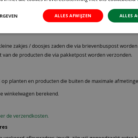
ERGEVEN
ALLES AFWIJZEN
ALLES 
 kleine zakjes / doosjes zaden die via brievenbuspost worde
st van de producten die via pakketpost worden verzonden.
op planten en producten die buiten de maximale afmetingen
 de winkelwagen berekend.
ier de verzendkosten.
res