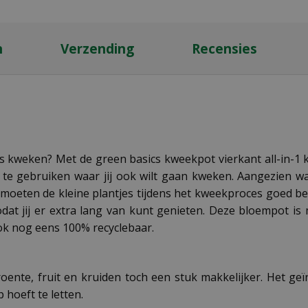
n
Verzending
Recensies
uis kweken? Met de green basics kweekpot vierkant all-in-1 k
l te gebruiken waar jij ook wilt gaan kweken. Aangezien wa
moeten de kleine plantjes tijdens het kweekproces goed b
zodat jij er extra lang van kunt genieten. Deze bloempot 
ok nog eens 100% recyclebaar.
ente, fruit en kruiden toch een stuk makkelijker. Het geï
 hoeft te letten.