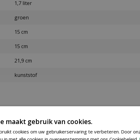
1,7 liter
groen
15 cm
15 cm
21,9 cm
kunststof
e maakt gebruik van cookies.
ezorgen maken wij gebruik van PostNL. De levertijd bedraag
ruikt cookies om uw gebruikerservaring te verbeteren. Door on
u in met alle cookies in overeenstemming met ons Cookiebeleid.