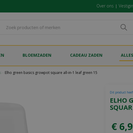
Over ons
Vestigi
EN
BLOEMZADEN
CADEAU ZADEN
ALLE
s
Elho green basics growpot square all-in-1 leaf green 15
Dit product heef
ELHO 
SQUARE
€
6
,
9