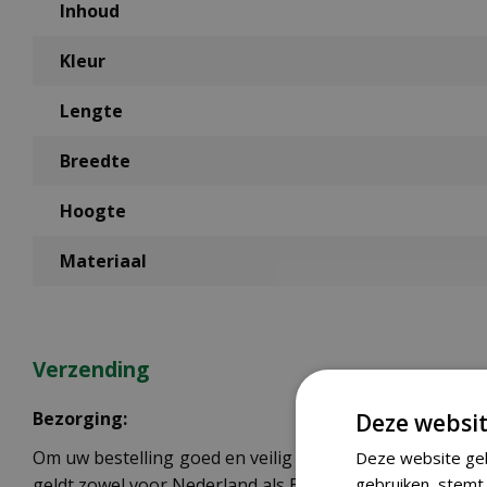
Inhoud
Kleur
Lengte
Breedte
Hoogte
Materiaal
Verzending
Bezorging:
Deze websit
Om uw bestelling goed en veilig bij u thuis te laten b
Deze website geb
geldt zowel voor Nederland als België.
gebruiken, stemt 