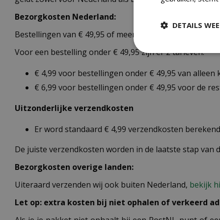
Bezorgkosten Nederland:
DETAILS WE
Bestellingen van € 49,95 of meer verzenden wij gratis.
Voor een bestelling onder € 49,95 zijn er 2 tarieven:
€ 4,99 voor bestellingen onder € 49,95 van alleen
€ 6,99 voor bestellingen onder € 49,95 voor de re
Uitzonderlijke verzendkosten
Er word standaard € 4,99 verzendkosten berekend 
De juiste verzendkosten worden in de laatste stap van
Bezorgkosten overige landen:
Uiteraard verzenden wij ook buiten Nederland,
bekijk h
Let op: extra kosten bij niet ophalen of verkeerd ad