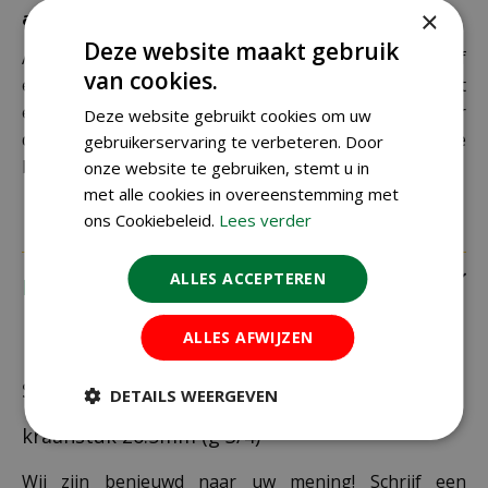
×
adres
Deze website maakt gebruik
Als je je pakket niet ophaalt bij een PostNL-punt of
van cookies.
een verkeerd afleveradres invult, zijn wij genoodzaakt
extra kosten in rekening te brengen. Controleer
Deze website gebruikt cookies om uw
daarom altijd goed je adresgegevens voordat je je
gebruikerservaring te verbeteren. Door
bestelling plaatst.
onze website te gebruiken, stemt u in
met alle cookies in overeenstemming met
ons Cookiebeleid.
Lees verder
ALLES ACCEPTEREN
Recensies
ALLES AFWIJZEN
Schrijf zelf een recensie over "Gardena
DETAILS WEERGEVEN
kraanstuk 26.5mm (g 3/4)"
Wij zijn benieuwd naar uw mening! Schrijf een