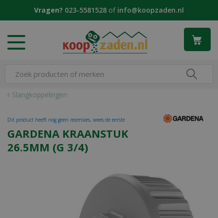
G
Vragen?
023-5581528
of
info@koopzaden.nl
a
n
a
a
r
c
o
n
Slangkoppelingen
t
e
Dit product heeft nog geen recensies, wees de eerste
n
GARDENA KRAANSTUK
t
26.5MM (G 3/4)