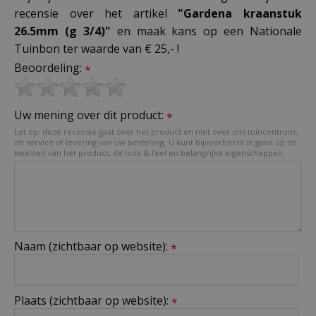
recensie over het artikel
"Gardena kraanstuk
26.5mm (g 3/4)"
en maak kans op een Nationale
Tuinbon ter waarde van € 25,- !
Beoordeling:
*
Uw mening over dit product:
*
Let op: deze recensie gaat over het product en niet over ons tuincentrum,
de service of levering van uw bestelling. U kunt bijvoorbeeld in gaan op de
kwaliteit van het product, de look & feel en belangrijke eigenschappen.
Naam (zichtbaar op website):
*
Plaats (zichtbaar op website):
*