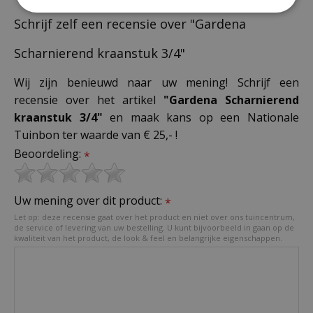
Schrijf zelf een recensie over "Gardena
Scharnierend kraanstuk 3/4"
Wij zijn benieuwd naar uw mening! Schrijf een
recensie over het artikel
"Gardena Scharnierend
kraanstuk 3/4"
en maak kans op een Nationale
Tuinbon ter waarde van € 25,- !
Beoordeling:
*
Uw mening over dit product:
*
Let op: deze recensie gaat over het product en niet over ons tuincentrum,
de service of levering van uw bestelling. U kunt bijvoorbeeld in gaan op de
kwaliteit van het product, de look & feel en belangrijke eigenschappen.