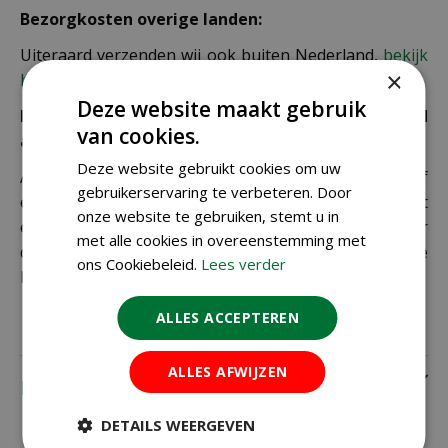
Bezorgkosten overige landen:
Uiteraard verzenden wij ook buiten Nederland,
bekijk
×
hier de verzendkosten.
Deze website maakt gebruik
Let op: extra kosten bij niet ophalen of verkeerd
van cookies.
adres
Deze website gebruikt cookies om uw
Als je je pakket niet ophaalt bij een PostNL-punt of
gebruikerservaring te verbeteren. Door
een verkeerd afleveradres invult, zijn wij genoodzaakt
onze website te gebruiken, stemt u in
extra kosten in rekening te brengen. Controleer
met alle cookies in overeenstemming met
daarom altijd goed je adresgegevens voordat je je
ons Cookiebeleid.
Lees verder
bestelling plaatst.
ALLES ACCEPTEREN
ALLES AFWIJZEN
Recensies
DETAILS WEERGEVEN