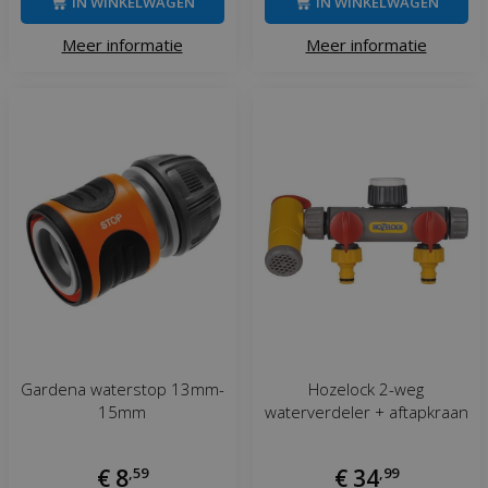
IN WINKELWAGEN
IN WINKELWAGEN
Meer informatie
Meer informatie
Gardena waterstop 13mm-
Hozelock 2-weg
15mm
waterverdeler + aftapkraan
€
8
,
59
€
34
,
99