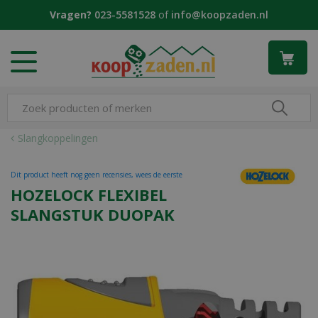
G
Vragen?
023-5581528
of
info@koopzaden.nl
a
n
a
a
r
c
o
n
Slangkoppelingen
t
e
Dit product heeft nog geen recensies, wees de eerste
n
HOZELOCK FLEXIBEL
t
SLANGSTUK DUOPAK