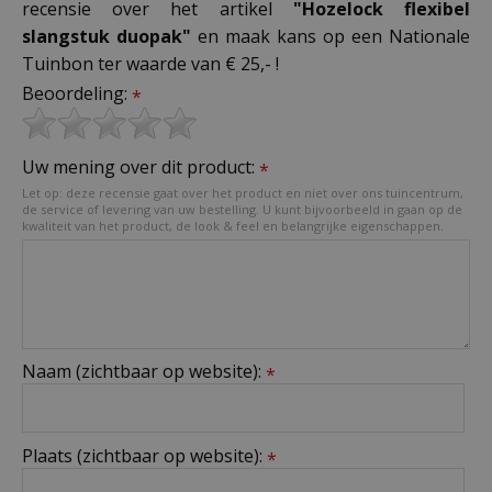
recensie over het artikel
"Hozelock flexibel
slangstuk duopak"
en maak kans op een Nationale
Tuinbon ter waarde van € 25,- !
Beoordeling:
*
Uw mening over dit product:
*
Let op: deze recensie gaat over het product en niet over ons tuincentrum,
de service of levering van uw bestelling. U kunt bijvoorbeeld in gaan op de
kwaliteit van het product, de look & feel en belangrijke eigenschappen.
Naam (zichtbaar op website):
*
Plaats (zichtbaar op website):
*