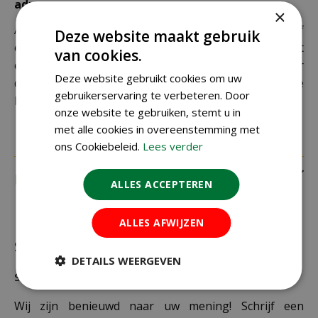
adres
×
Als je je pakket niet ophaalt bij een PostNL-punt of
Deze website maakt gebruik
een verkeerd afleveradres invult, zijn wij genoodzaakt
van cookies.
extra kosten in rekening te brengen. Controleer
Deze website gebruikt cookies om uw
daarom altijd goed je adresgegevens voordat je je
gebruikerservaring te verbeteren. Door
bestelling plaatst.
onze website te gebruiken, stemt u in
met alle cookies in overeenstemming met
ons Cookiebeleid.
Lees verder
Recensies
ALLES ACCEPTEREN
ALLES AFWIJZEN
Schrijf zelf een recensie over "Hozelock flexibel
DETAILS WEERGEVEN
slangstuk duopak"
Wij zijn benieuwd naar uw mening! Schrijf een