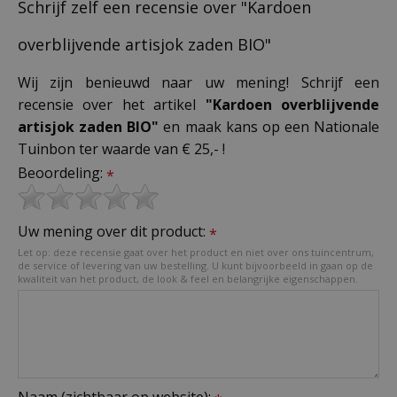
Schrijf zelf een recensie over "Kardoen
overblijvende artisjok zaden BIO"
Wij zijn benieuwd naar uw mening! Schrijf een
recensie over het artikel
"Kardoen overblijvende
artisjok zaden BIO"
en maak kans op een Nationale
Tuinbon ter waarde van € 25,- !
Beoordeling:
*
Uw mening over dit product:
*
Let op: deze recensie gaat over het product en niet over ons tuincentrum,
de service of levering van uw bestelling. U kunt bijvoorbeeld in gaan op de
kwaliteit van het product, de look & feel en belangrijke eigenschappen.
Naam (zichtbaar op website):