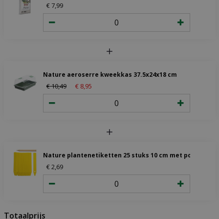
€
7
,
99
Nature aeroserre kweekkas 37.5x24x18 cm
€
10
,
49
€
8
,
95
Nature plantenetiketten 25 stuks 10 cm met potlood
€
2
,
69