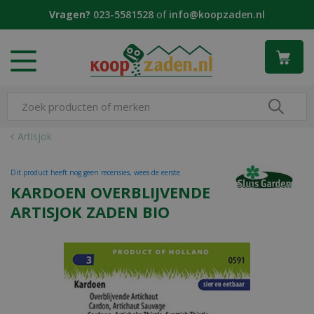
G
Vragen?
023-5581528
of
info@koopzaden.nl
a
n
a
a
r
c
o
n
Artisjok
t
e
Dit product heeft nog geen recensies, wees de eerste
n
KARDOEN OVERBLIJVENDE
t
ARTISJOK ZADEN BIO