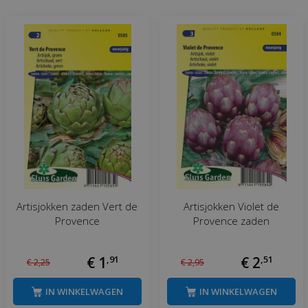
Artisjokken zaden Vert de
Artisjokken Violet de
Provence
Provence zaden
€
1
,
91
€
2
,
51
€
2
,
25
€
2
,
95
IN WINKELWAGEN
IN WINKELWAGEN