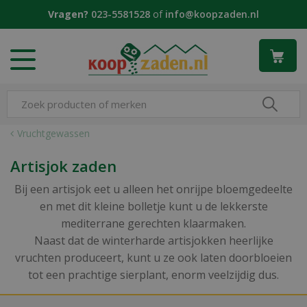
G
Vragen?
023-5581528
of
info@koopzaden.nl
a
n
a
a
r
c
o
n
Vruchtgewassen
t
e
Artisjok zaden
n
t
Bij een artisjok eet u alleen het onrijpe bloemgedeelte
en met dit kleine bolletje kunt u de lekkerste
mediterrane gerechten klaarmaken.
Naast dat de winterharde artisjokken heerlijke
vruchten produceert, kunt u ze ook laten doorbloeien
tot een prachtige sierplant, enorm veelzijdig dus.