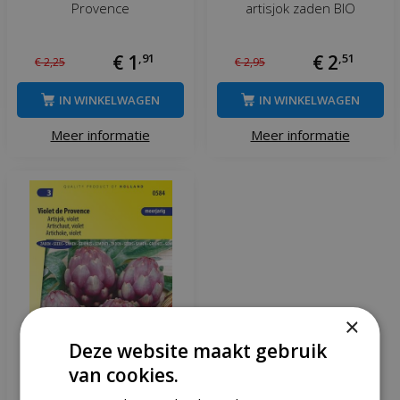
Provence
artisjok zaden BIO
€
1
,
91
€
2
,
51
€
2
,
25
€
2
,
95
IN WINKELWAGEN
IN WINKELWAGEN
Meer informatie
Meer informatie
×
Deze website maakt gebruik
van cookies.