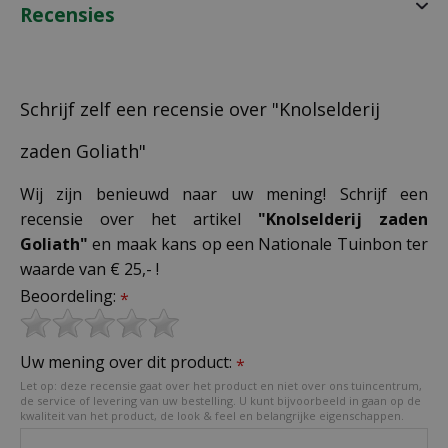
Recensies
Schrijf zelf een recensie over "Knolselderij
zaden Goliath"
Wij zijn benieuwd naar uw mening! Schrijf een
recensie over het artikel
"Knolselderij zaden
Goliath"
en maak kans op een Nationale Tuinbon ter
waarde van € 25,- !
Beoordeling:
*
Uw mening over dit product:
*
Let op: deze recensie gaat over het product en niet over ons tuincentrum,
de service of levering van uw bestelling. U kunt bijvoorbeeld in gaan op de
kwaliteit van het product, de look & feel en belangrijke eigenschappen.