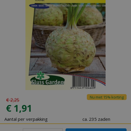
Nu met 15% korting
€
2
,
25
€
1
,
91
Aantal per verpakking
ca. 235 zaden