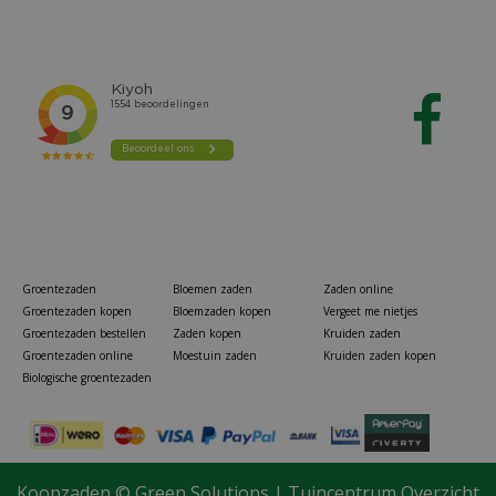
Groentezaden
Bloemen zaden
Zaden online
Groentezaden kopen
Bloemzaden kopen
Vergeet me nietjes
Groentezaden bestellen
Zaden kopen
Kruiden zaden
Groentezaden online
Moestuin zaden
Kruiden zaden kopen
Biologische groentezaden
Knolselderij zaden Goliath
€
Van
Koopzaden ©
Green Solutions
|
Tuincentrum Overzicht