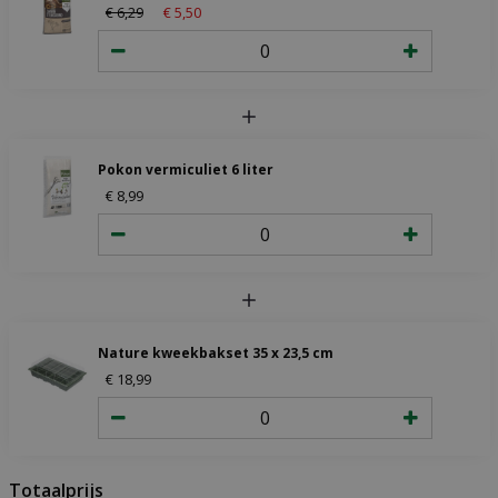
€
6
,
29
€
5
,
50
Pokon vermiculiet 6 liter
€
8
,
99
Nature kweekbakset 35 x 23,5 cm
€
18
,
99