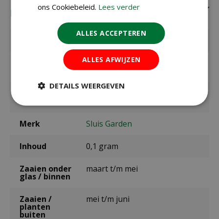
ons Cookiebeleid.
Lees verder
Eigenschappen
ALLES ACCEPTEREN
EAN code
8711441104609
ALLES AFWIJZEN
EAN
SL0460
leverancier
DETAILS WEERGEVEN
Latijnse
Apium graveolens
naam
Merk
Sluis Garden
Inhoud
0,1 gram
Zaaien onder
maart t/m mei
glas / binnen
Zaaien /
mei t/m juni
planten
buiten