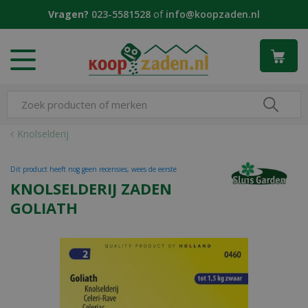
G
Vragen?
023-5581528
of
info@koopzaden.nl
a
n
a
a
r
c
o
n
Knolselderij
t
e
Dit product heeft nog geen recensies, wees de eerste
n
KNOLSELDERIJ ZADEN
t
GOLIATH