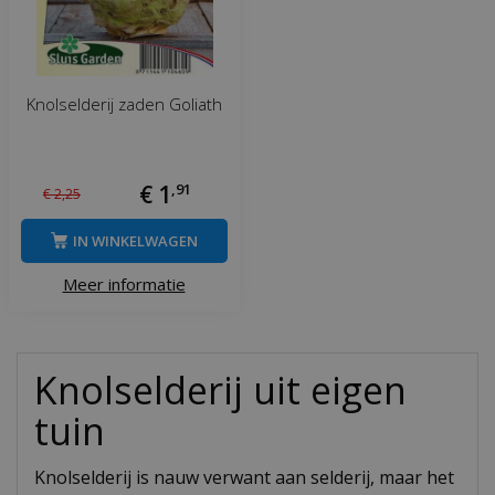
Knolselderij zaden Goliath
€
1
,
91
€
2
,
25
IN WINKELWAGEN
Meer informatie
Knolselderij uit eigen
tuin
Knolselderij is nauw verwant aan selderij, maar het