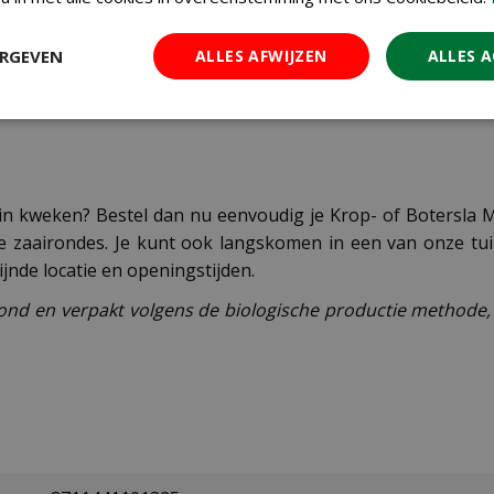
laagje zaaigrond. Zodra de plantjes groot genoeg zijn en he
ERGEVEN
ALLES AFWIJZEN
ALLES 
 tot juni, wanneer de bodemtemperatuur minimaal 18°C is. 
sultaat. Vanaf juni kun je beginnen met oogsten, waarbij 
n tuin kweken? Bestel dan nu eenvoudig je Krop- of Botersl
zaairondes. Je kunt ook langskomen in een van onze tuin
ijnde locatie en openingstijden.
ond en verpakt volgens de biologische productie methode, 