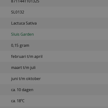
8711441101325
SL0132
Lactuca Sativa
Sluis Garden
0,15 gram
februari t/m april
maart t/m juli
juni t/m oktober
ca. 10 dagen
ca. 18ºC