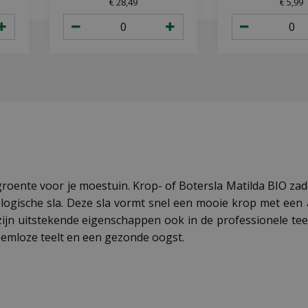
€
28
,
49
€
5
,
99
roente voor je moestuin. Krop- of Botersla Matilda BIO zad
logische sla. Deze sla vormt snel een mooie krop met een aa
ijn uitstekende eigenschappen ook in de professionele teelt
eemloze teelt en een gezonde oogst.