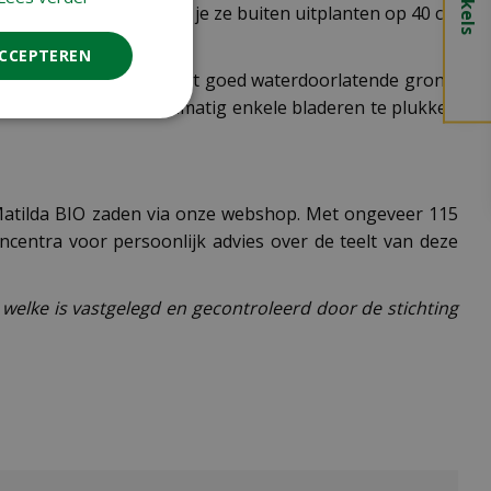
t weer het toelaat, kun je ze buiten uitplanten op 40 cm
ACCEPTEREN
Kies een bemeste plek met goed waterdoorlatende grond.
je kunt kiezen om regelmatig enkele bladeren te plukken
a Matilda BIO zaden via onze webshop. Met ongeveer 115
centra voor persoonlijk advies over de teelt van deze
welke is vastgelegd en gecontroleerd door de stichting