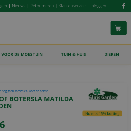
ngen
Nieuws
Retourneren
Klantenservice
Inloggen
S VOOR DE MOESTUIN
TUIN & HUIS
DIEREN
t nog geen recensies, wees de eerste
 OF BOTERSLA MATILDA
ADEN
Nu met 15% korting
6