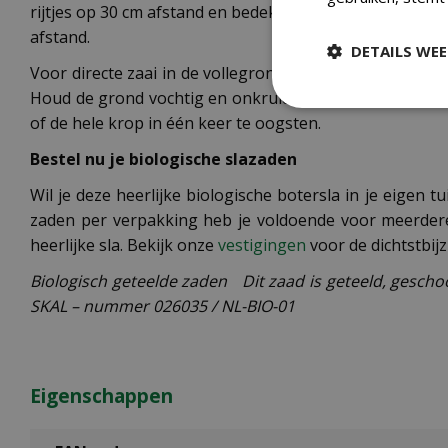
rijtjes op 30 cm afstand en bedek de zaden met een dun 
afstand.
DETAILS WE
Voor directe zaai in de vollegrond wacht je tot maart
Houd de grond vochtig en onkruidvrij voor het beste re
of de hele krop in één keer te oogsten.
Bestel nu je biologische slazaden
Wil je deze heerlijke biologische botersla in je eige
zaden per verpakking heb je voldoende voor meerdere 
heerlijke sla. Bekijk onze
vestigingen
voor de dichtstbijz
Biologisch geteelde zaden Dit zaad is geteeld, gescho
SKAL – nummer 026035 / NL-BIO-01
Eigenschappen