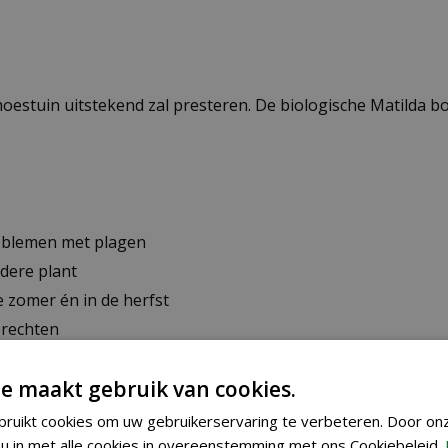
moestuin uitstekend zal presteren. De biologische Matilda bo
roblemen met plagen
dere plant
e zomer én in de herfst
erechten
(NL-BIO-01)
e maakt gebruik van cookies.
ruikt cookies om uw gebruikerservaring te verbeteren. Door on
elen. Vanaf februari tot april kun je binnenshuis of in een k
u in met alle cookies in overeenstemming met ons Cookiebeleid.