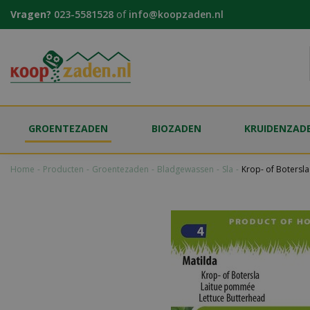
Ga
Vragen?
023-5581528
of
info@koopzaden.nl
naar
content
GROENTEZADEN
BIOZADEN
KRUIDENZAD
Home
Producten
Groentezaden
Bladgewassen
Sla
Krop- of Botersl