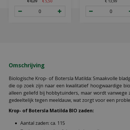
49x15,5x10 cm
€
6
,
29
€
5
,
50
€
13
,
99
groeimedium
Omschrijving
Biologische Krop- of Botersla Matilda: Smaakvolle bladg
die op zoek zijn naar een kwalitatief hoogwaardige bio
alleen geliefd bij hobbytuinders, maar wordt vanwege z
gedeeltelijk tegen meeldauw, wat zorgt voor een probl
Krop- of Botersla Matilda BIO zaden:
Aantal zaden: ca. 115