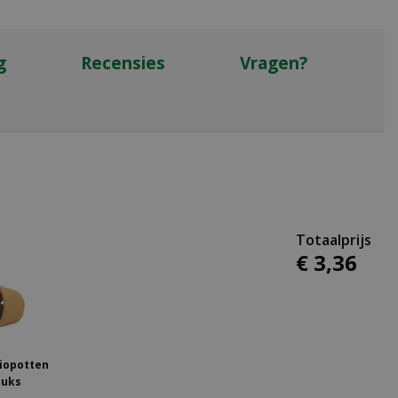
g
Recensies
Vragen?
€
3
,
36
iopotten
tuks