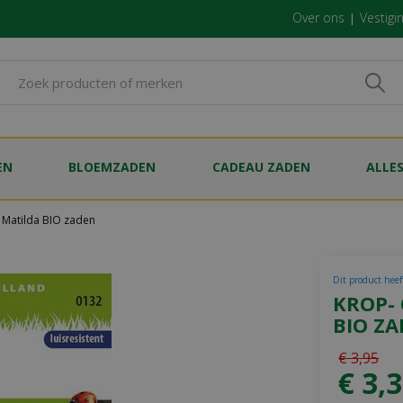
Over ons
Vestigi
EN
BLOEMZADEN
CADEAU ZADEN
ALLE
a Matilda BIO zaden
Dit product heef
KROP-
BIO Z
€
3
,
95
€
3
,
3