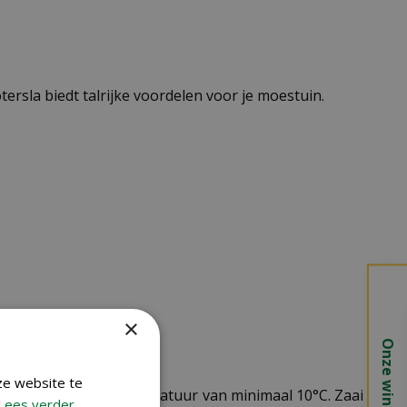
tersla biedt talrijke voordelen voor je moestuin.
×
Onze winkels
ze website te
as zaaien bij een temperatuur van minimaal 10°C. Zaai in
Lees verder