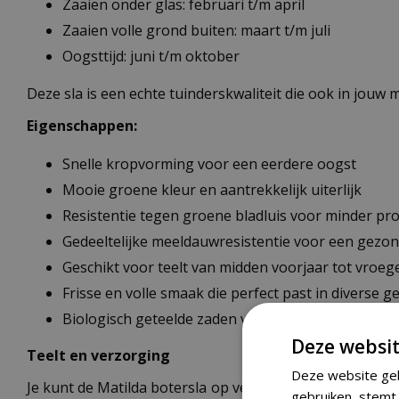
Zaaien onder glas: februari t/m april
Zaaien volle grond buiten: maart t/m juli
Oogsttijd: juni t/m oktober
Deze sla is een echte tuinderskwaliteit die ook in jouw 
Eigenschappen:
Snelle kropvorming voor een eerdere oogst
Mooie groene kleur en aantrekkelijk uiterlijk
Resistentie tegen groene bladluis voor minder p
Gedeeltelijke meeldauwresistentie voor een gezon
Geschikt voor teelt van midden voorjaar tot vroeg
Frisse en volle smaak die perfect past in diverse g
Biologisch geteelde zaden volgens SKAL-normen 
Deze websit
Teelt en verzorging
Deze website geb
Je kunt de Matilda botersla op verschillende manieren t
gebruiken, stemt 