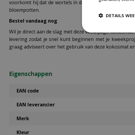
voorkomt hij dat de wortels in de bodem groeien. Ook 
bloempotten.
DETAILS WE
Bestel vandaag nog
Wil je direct aan de slag met deze veelzijdige kokosma
levering zodat je snel kunt beginnen met je kweekpro
graag adviseert over het gebruik van deze kokosmat en
Eigenschappen
EAN code
EAN leverancier
Merk
Kleur