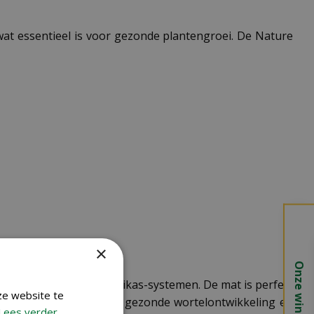
wat essentieel is voor gezonde plantengroei. De Nature
×
Onze winkels
rbankkweeksets of minikas-systemen. De mat is perfect
ze website te
 stimuleert de mat een gezonde wortelontwikkeling en
Lees verder