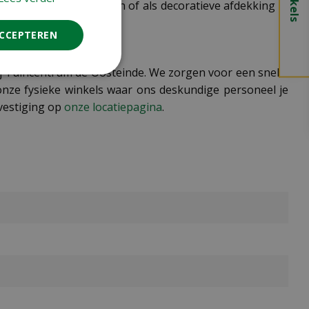
 grotere plantenbakken of als decoratieve afdekking in
ACCEPTEREN
bij Tuincentrum de Oosteinde. We zorgen voor een snelle
onze fysieke winkels waar ons deskundige personeel je
vestiging op
onze locatiepagina
.