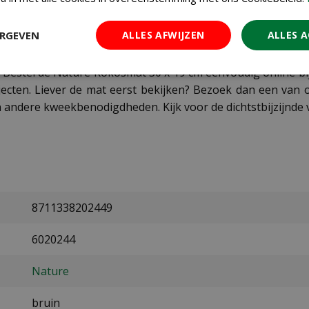
kun je de mat gebruiken als beschermlaag tegen onkruid in
ERGEVEN
ALLES AFWIJZEN
ALLES 
t? Bestel de Nature Kokosmat 30 x 19 cm eenvoudig online 
jecten. Liever de mat eerst bekijken? Bezoek dan een van 
 andere kweekbenodigdheden. Kijk voor de dichtstbijzijnde 
8711338202449
6020244
Nature
bruin