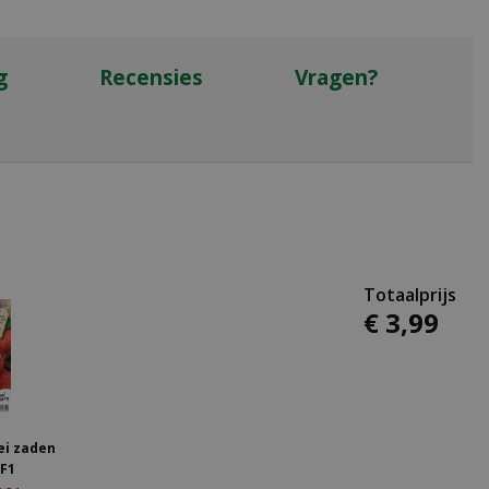
g
Recensies
Vragen?
€
3
,
99
ei zaden
 F1