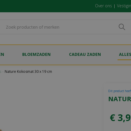
Over ons
Vestigi
EN
BLOEMZADEN
CADEAU ZADEN
ALLE
s
Nature Kokosmat 30 x 19 cm
Dit product heef
NATUR
€
3
,
9