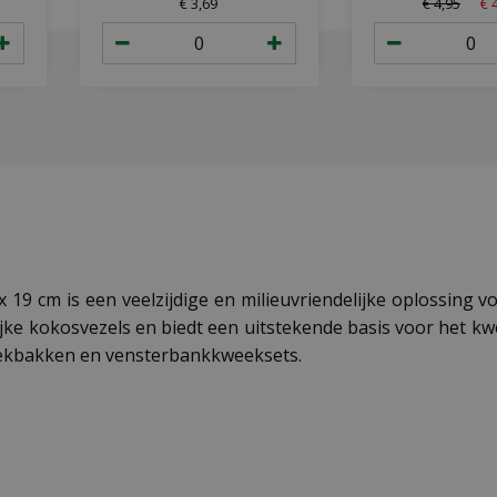
€
3
,
69
€
4
,
95
€
19 cm is een veelzijdige en milieuvriendelijke oplossing 
ke kokosvezels en biedt een uitstekende basis voor het kw
weekbakken en vensterbankkweeksets.