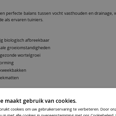
en perfecte balans tussen vocht vasthouden en drainage, 
 als ervaren tuiniers.
ig biologisch afbreekbaar
male groeiomstandigheden
 gezonde wortelgroei
vorming
e kweekbakken
weekmatten
e maakt gebruik van cookies.
. Gebruik hem als bodembedekking in kweekbakken, venste
ruikt cookies om uw gebruikerservaring te verbeteren. Door on
n van kiemgroenten. Door zijn natuurlijke eigenschappen
u in met alle cookies in overeenstemming met ons Cookiebeleid.