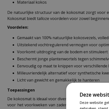
Materiaal kokos
De natuurlijke structuur van de kokosmat zorgt voor e
Kokosmat biedt talloze voordelen voor zowel beginnende
Voordelen:
Gemaakt van 100% natuurlijke kokosvezels, volled
Uitstekend vochtregulerend vermogen voor opti
Voorkomt uitdroging van de bodem en stimuleert
Beschermt jonge plantenwortels tegen schimmel
Eenvoudig op maat te knippen voor verschillend
Milieuvriendelijk alternatief voor synthetische k
Licht van gewicht en gemakkelijk te hanteren
Toepassingen
Deze websit
De kokosmat is ideaal voor diverse kweektoepassingen
Deze website geb
voor het voorkweken van zaden, stekken of het kweke
gebruiken, stemt 