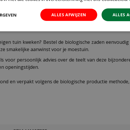
iemen bij een temperatuur van ongeveer 19°C binnen onge
lek met vruchtbare grond. Geef regelmatig water, vooral ti
ERGEVEN
ALLES AFWIJZEN
ALLES 
d is geworden en de steel begint te verkurken. Laat de pom
 eigen tuin kweken? Bestel de biologische zaden eenvoudig
ze smakelijke aanwinst voor je moestuin.
ls voor persoonlijk advies over de teelt van deze bijzond
 en openingstijden.
oond en verpakt volgens de biologische productie methode,