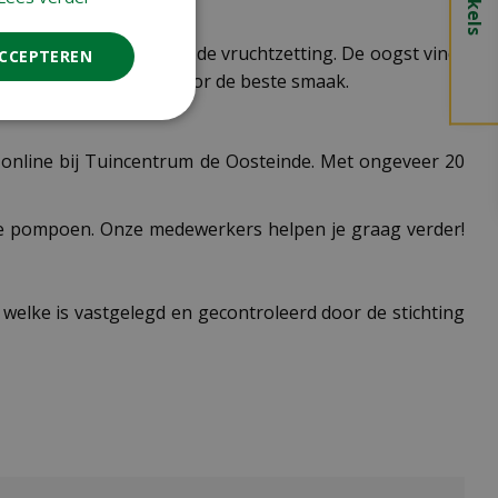
veer 10 dagen.
jdens droge periodes en de vruchtzetting. De oogst vindt
ACCEPTEREN
poenen goed narijpen voor de beste smaak.
 online bij Tuincentrum de Oosteinde. Met ongeveer 20
ere pompoen. Onze medewerkers helpen je graag verder!
 welke is vastgelegd en gecontroleerd door de stichting