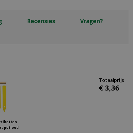
g
Recensies
Vragen?
€
3
,
36
etiketten
et potlood