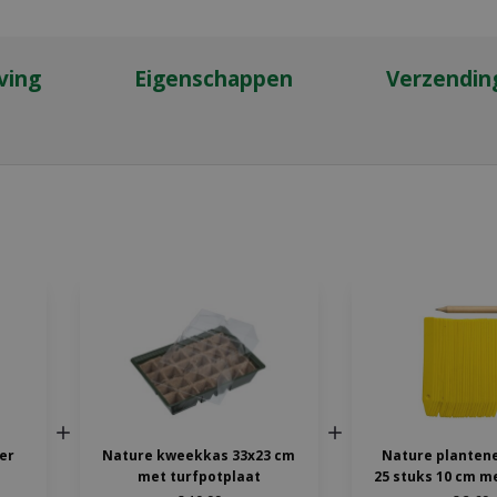
ving
Eigenschappen
Verzendin
ter
Nature kweekkas 33x23 cm
Nature planten
met turfpotplaat
25 stuks 10 cm m