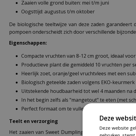
Zaaien volle grond buiten: mei t/m juni
Oogsttijd: augustus t/m oktober
De biologische teeltwijze van deze zaden garandeert
pompoen onderscheidt zich door verschillende bijzond
Eigenschappen:
Compacte vruchten van 8-12 cm groot, ideaal voor 
Productieve plant die gemiddeld 10 vruchten per s
Heerlijk zoet, oranje/geel vruchtvlees met een su
Biologisch geteelde zaden volgens EKO-keurmerk
Uitstekende houdbaarheid tot wel 4 maanden na 
In het begin zelfs als "mangetout" te eten (met schi
Perfect formaat om te vullen met diverse ingredië
Deze websit
Teelt en verzorging
Deze website geb
Het zaaien van Sweet Dumpling pompoen is eenvoudig. 
gebruiken, stemt 