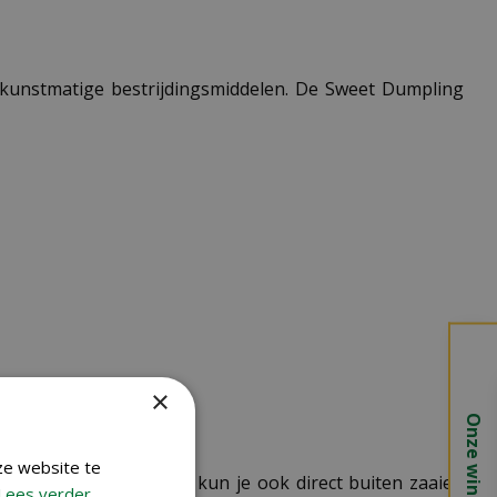
 kunstmatige bestrijdingsmiddelen. De Sweet Dumpling
×
Onze winkels
ze website te
oege start. Vanaf mei kun je ook direct buiten zaaien
Lees verder