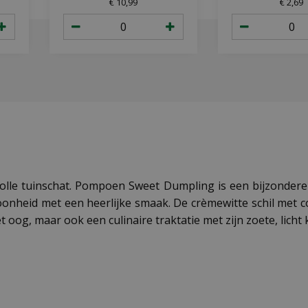
€
10
,
99
€
2
,
69
lle tuinschat. Pompoen Sweet Dumpling is een bijzondere
oonheid met een heerlijke smaak. De crèmewitte schil met
 oog, maar ook een culinaire traktatie met zijn zoete, licht