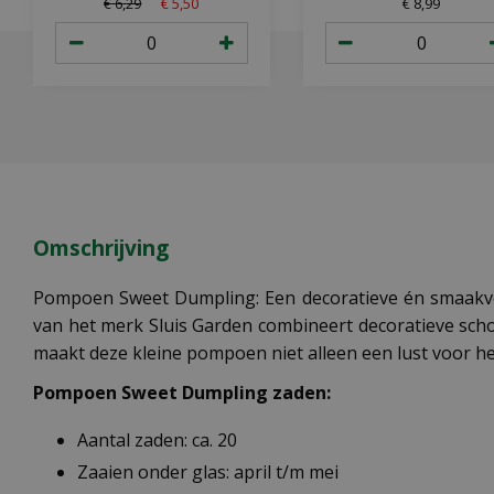
€
6
,
29
€
5
,
50
€
8
,
99
Omschrijving
Pompoen Sweet Dumpling: Een decoratieve én smaakvo
van het merk Sluis Garden combineert decoratieve sch
maakt deze kleine pompoen niet alleen een lust voor het
Pompoen Sweet Dumpling zaden:
Aantal zaden: ca. 20
Zaaien onder glas: april t/m mei