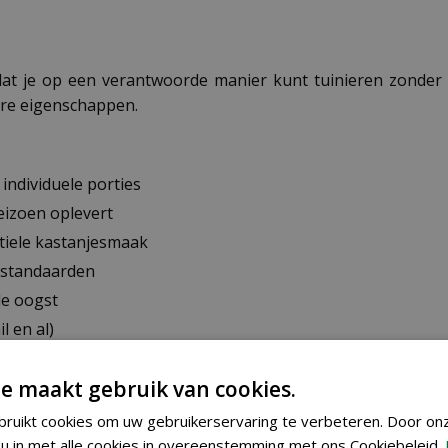
 dat je op een verantwoorde manier kunt tuinieren zonder
ere eigenschappen.
individuele porties
eizoen oplevert
btiele kastanjesmaak
 standaarden
de oogst
l en al)
nten
e maakt gebruik van cookies.
ruikt cookies om uw gebruikerservaring te verbeteren. Door on
Begin in april of mei binnenshuis onder glas voor een vr
u in met alle cookies in overeenstemming met ons Cookiebeleid.