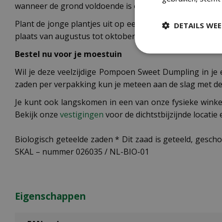
wanneer de grond voldoende is opgewarmd. De zaden k
Plant de jonge plantjes uit op een zonnige, beschutte p
DETAILS WE
plaats van augustus tot oktober, wanneer de schil har
Bestel nu voor je moestuin
Wil je deze veelzijdige Pompoen Sweet Dumpling in je
zaden per verpakking kun je meteen aan de slag met de
Je kunt ook langskomen in een van onze fysieke winke
Bekijk onze
vestigingen
voor de dichtstbijzijnde locatie
Biologisch geteelde zaden * Dit zaad is geteeld, gesch
SKAL – nummer 026035 / NL-BIO-01
Eigenschappen