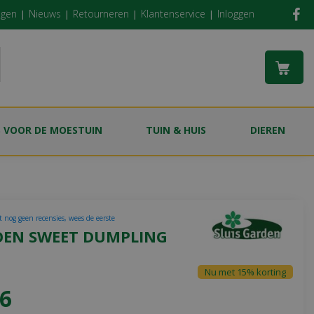
ngen
Nieuws
Retourneren
Klantenservice
Inloggen
S VOOR DE MOESTUIN
TUIN & HUIS
DIEREN
t nog geen recensies, wees de eerste
EN SWEET DUMPLING
Nu met 15% korting
6