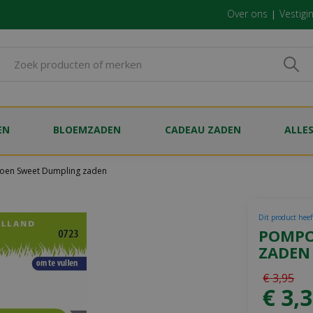
Over ons
Vestigi
EN
BLOEMZADEN
CADEAU ZADEN
ALLE
en Sweet Dumpling zaden
Dit product heef
POMPO
ZADEN
€
3
,
95
€
3
,
3