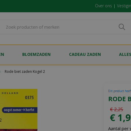
Over ons
Vestigi
EN
BLOEMZADEN
CADEAU ZADEN
ALLE
n
Rode biet zaden Kogel 2
Dit product heef
RODE B
€
2
,
25
€
1
,
9
Aantal per 