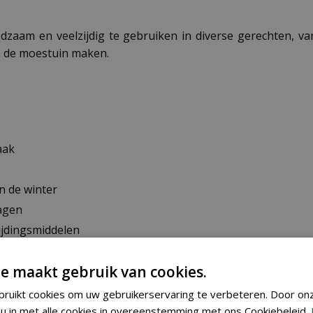
dzaam en veelzijdig te gebruiken in diverse gerechten, va
in de moestuin maken.
aak
n de winter
agen
ijdingsmiddelen
e maakt gebruik van cookies.
met een goed bemeste grond en zaai niet te dicht op elkaar
ruikt cookies om uw gebruikerservaring te verbeteren. Door on
r 14 dagen zullen de eerste plantjes zichtbaar worden.
u in met alle cookies in overeenstemming met ons Cookiebeleid.