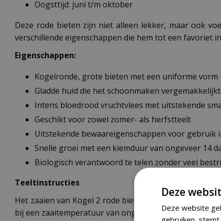
Oogsttijd: juni t/m oktober
Deze rode bieten zijn niet alleen lekker, maar ook voe
verschillende eigenschappen die hem tot een favoriet 
Eigenschappen:
Kogelronde, grote bieten met een uniforme vorm
Gladde huid die het schoonmaken vergemakkelijkt
Intens bloedrood vruchtvlees met uitstekende sm
Geschikt voor zowel zomer- als herfstteelt
Uitstekende bewaareigenschappen voor gebruik i
Snelle groei met een kiemduur van ongeveer 14 d
Biologisch verantwoord te telen zonder veel bestr
Teeltinstructies
Deze websit
Het zaaien van Kogel 2 rode bieten is eenvoudig. Begin 
Deze website geb
bij een zaaitemperatuur van ongeveer 15°C. Na ongevee
gebruiken, stemt 