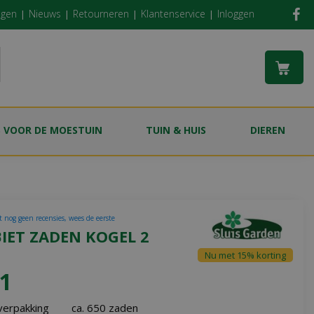
ngen
Nieuws
Retourneren
Klantenservice
Inloggen
S VOOR DE MOESTUIN
TUIN & HUIS
DIEREN
t nog geen recensies, wees de eerste
IET ZADEN KOGEL 2
Nu met 15% korting
1
verpakking
ca. 650 zaden