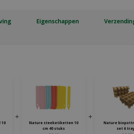
ving
Eigenschappen
Verzendin
 10
Nature steeketiketten 10
Nature biopottr
cm 40 stuks
set 6 tra