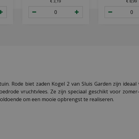
€
3
,
19
€
8
,
99
uin. Rode biet zaden Kogel 2 van Sluis Garden zijn ideaa
drode vruchtvlees. Ze zijn speciaal geschikt voor zomer-
voldoende om een mooie opbrengst te realiseren.