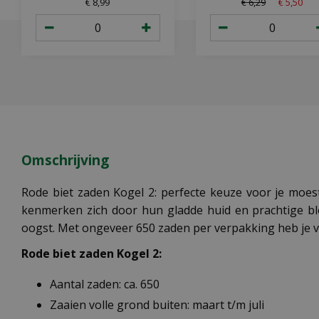
€
8
,
99
€
6
,
29
€
5
,
50
Omschrijving
Rode biet zaden Kogel 2: perfecte keuze voor je moest
kenmerken zich door hun gladde huid en prachtige bloe
oogst. Met ongeveer 650 zaden per verpakking heb je 
Rode biet zaden Kogel 2:
Aantal zaden: ca. 650
Zaaien volle grond buiten: maart t/m juli