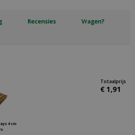
g
Recensies
Vragen?
€
1
,
91
ays 4 cm
ys