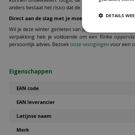
kunnen ontwikkelen. Oogst de bladeren wanneer ze gr
anders bestaat het risico dat de planten voortijdig door
DETAILS WE
Direct aan de slag met je moestuin
Wil je deze winter genieten van je eigen verse spinaz
verpakking heb je voldoende om een flinke oppervla
persoonlijk advies. Bezoek
onze vestigingen
voor een c
Eigenschappen
EAN code
EAN leverancier
Latijnse naam
Merk