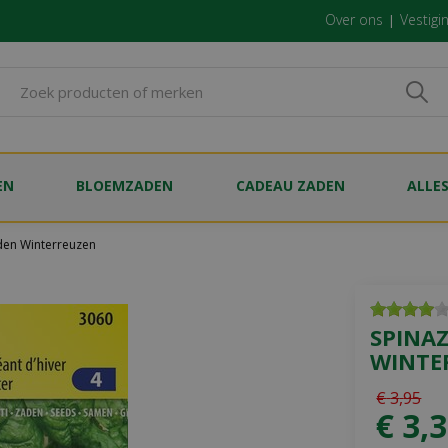
Over ons
Vestigi
EN
BLOEMZADEN
CADEAU ZADEN
ALLE
den Winterreuzen
SPINAZ
WINTE
€
3
,
95
€
3
,
3