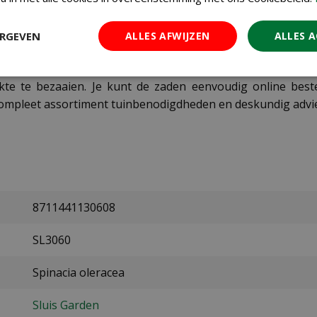
oot genoeg zijn, maar nog jong en mals. Let op: zaai de
schieten.
ERGEVEN
ALLES AFWIJZEN
ALLES 
ie? Bestel dan nu je Spinazie Winterreuzen zaden en start
kte te bezaaien. Je kunt de zaden eenvoudig online best
ompleet assortiment tuinbenodigdheden en deskundig advies
8711441130608
SL3060
Spinacia oleracea
Sluis Garden