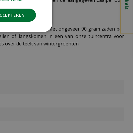
ze spinazie alleen binnen de aangegeven zaaiperiode,
ACCEPTEREN
 met je wintermoestuin. Met ongeveer 90 gram zaden per
ellen of langskomen in een van onze tuincentra voor
 over de teelt van wintergroenten.