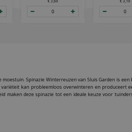
€
3
,
69
€
3
,
19
 moestuin. Spinazie Winterreuzen van Sluis Garden is een b
ige variëteit kan probleemloos overwinteren en produceert
eid maken deze spinazie tot een ideale keuze voor tuinde