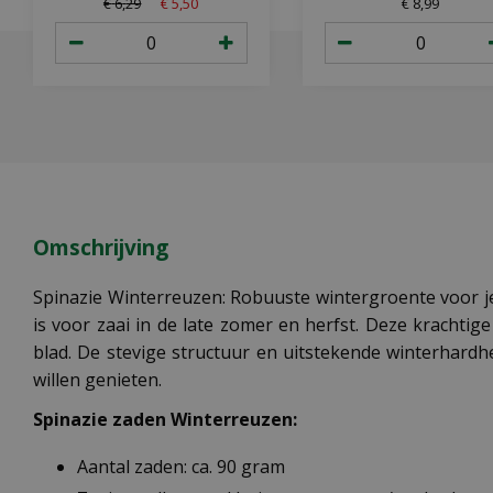
€
6
,
29
€
5
,
50
€
8
,
99
Omschrijving
Spinazie Winterreuzen: Robuuste wintergroente voor je
is voor zaai in de late zomer en herfst. Deze kracht
blad. De stevige structuur en uitstekende winterhardh
willen genieten.
Spinazie zaden Winterreuzen:
Aantal zaden: ca. 90 gram