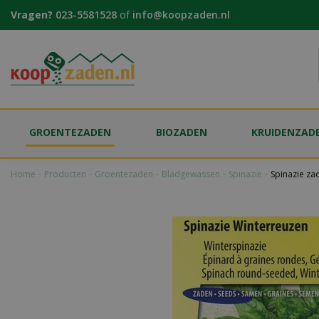
Ga
Vragen?
023-5581528
of
info@koopzaden.nl
naar
content
GROENTEZADEN
BIOZADEN
KRUIDENZAD
Home
Producten
Groentezaden
Bladgewassen
Spinazie
Spinazie za