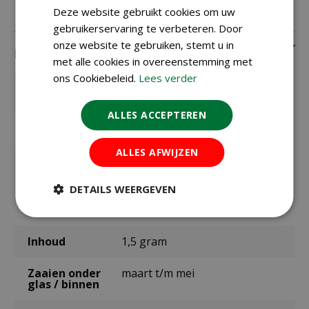
Deze website gebruikt cookies om uw
gebruikerservaring te verbeteren. Door
onze website te gebruiken, stemt u in
Eigenschappen
met alle cookies in overeenstemming met
ons Cookiebeleid.
Lees verder
EAN code
8711441122009
ALLES ACCEPTEREN
EAN
SL2200
leverancier
ALLES AFWIJZEN
Latijnse
Rumex Acetosa
naam
DETAILS WEERGEVEN
Merk
Sluis Garden
Inhoud
1,5 gram
Zaaien onder
maart t/m mei
glas / binnen