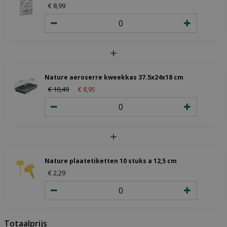
€
8
,
99
Nature aeroserre kweekkas 37.5x24x18 cm
€
10
,
49
€
8
,
95
Nature plaatetiketten 10 stuks a 12,5 cm
€
2
,
29