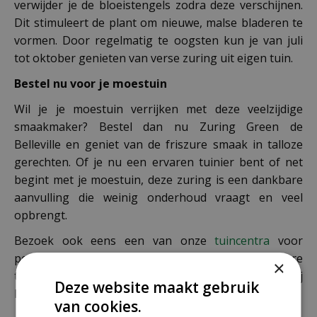
verwijder je de bloeistengels zodra deze verschijnen.
Dit stimuleert de plant om nieuwe, malse bladeren te
vormen. Door regelmatig te oogsten kun je van juli
tot oktober genieten van verse zuring uit eigen tuin.
Bestel nu voor je moestuin
Wil je je moestuin verrijken met deze veelzijdige
smaakmaker? Bestel dan nu Zuring Green de
Belleville en geniet van de friszure smaak in talloze
gerechten. Of je nu een ervaren tuinier bent of net
begint met je moestuin, deze zuring is een dankbare
aanvulling die weinig onderhoud vraagt en veel
opbrengt.
Bezoek ook eens een van onze
tuincentra
voor
persoonlijk advies over de teelt van kruiden en andere
×
tuinplanten. Onze medewerkers helpen je graag bij
Deze website maakt gebruik
het maken van de juiste keuzes voor jouw tuin.
van cookies.